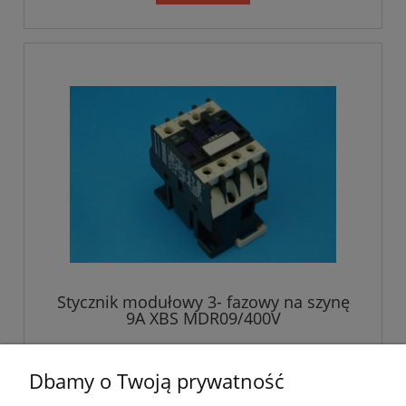
Stycznik modułowy 3- fazowy na szynę
9A XBS MDR09/400V
117,00 zł
Dbamy o Twoją prywatność
95,12 zł
Cena netto: