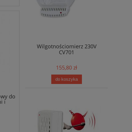
Wilgotnościomierz 230V
CV701
155,80 zł
do koszyka
owy do
 i