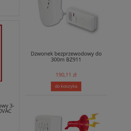
Dzwonek bezprzewodowy do
300m BZ911
190,11 zł
do koszyka
owy 3-
0VAC