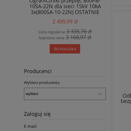
Ograniczniki przepięć 800PB-
10SA-22N dla sieci 15kV 10kA
3x(800SA-10-22N) OSTATNIE
SZTUKI !!!
2 499,99 zł
3 335,76 zł
Cena regularna:
3 168,97 zł
Najniższa cena:
do koszyka
Producenci
Wybierz producenta
Odb
bez
Zaloguj się
E-mail: