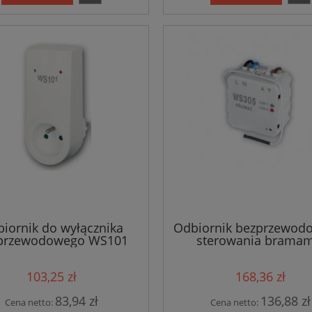
iornik do wyłącznika
Odbiornik bezprzewod
przewodowego WS101
sterowania bramami
żaluzjami WS305
103,25 zł
168,36 zł
83,94 zł
136,88 zł
Cena netto:
Cena netto: