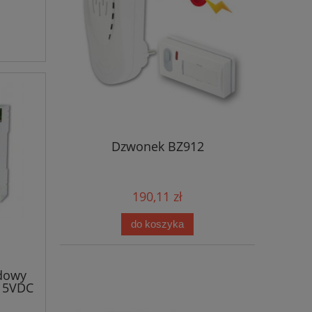
Dzwonek BZ912
190,11 zł
do koszyka
dowy
 5VDC