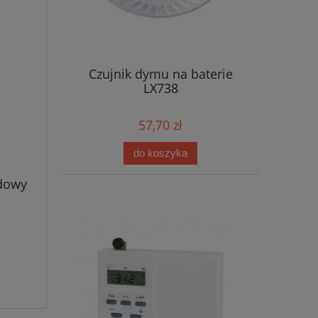
Czujnik dymu na baterie
LX738
57,70 zł
do koszyka
dowy