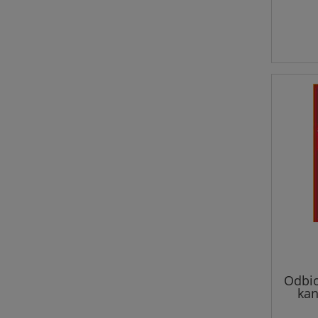
Odbio
ka