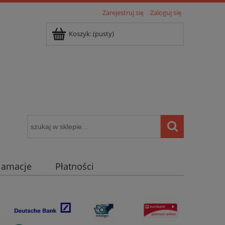
Zarejestruj się
Zaloguj się
Koszyk:
(pusty)
klamacje
Płatności
igentny dom ( POCKET HOME )