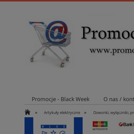
Promocje - Black Week
O nas / kon
»
»
Koszt wysyłki
Mufy i głowice SN E
Artykuły elektryczne
Dzwonki, wyłączniki, p