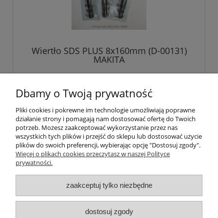
Wiertło SDS PLUS 8x160mm (D-00131)
MAKITA
8,11 zł
Dbamy o Twoją prywatność
6,59 zł
Cena netto:
Pliki cookies i pokrewne im technologie umożliwiają poprawne
działanie strony i pomagają nam dostosować ofertę do Twoich
do koszyka
potrzeb. Możesz zaakceptować wykorzystanie przez nas
wszystkich tych plików i przejść do sklepu lub dostosować użycie
plików do swoich preferencji, wybierając opcję "Dostosuj zgody".
Więcej o plikach cookies przeczytasz w naszej Polityce
prywatności.
O nas / kontakt
Koszt wysyłki
Inteligentny dom ( POCKET HOME )
zaakceptuj tylko niezbędne
Promocje i transport gratis
Automatyka NOVATEK
dostosuj zgody
Regulaminy
Polityka prywatności
Zwroty i reklamacje