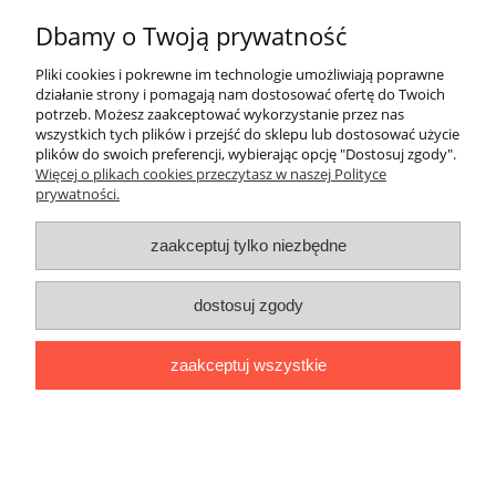
Dbamy o Twoją prywatność
Pliki cookies i pokrewne im technologie umożliwiają poprawne
działanie strony i pomagają nam dostosować ofertę do Twoich
potrzeb. Możesz zaakceptować wykorzystanie przez nas
wszystkich tych plików i przejść do sklepu lub dostosować użycie
plików do swoich preferencji, wybierając opcję "Dostosuj zgody".
Więcej o plikach cookies przeczytasz w naszej Polityce
prywatności.
Odbiornik termostatu
zaakceptuj tylko niezbędne
bezprzewodowego BPT30
dostosuj zgody
270,30 zł
219,76 zł
Cena netto:
zaakceptuj wszystkie