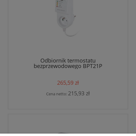
Odbiornik termostatu
bezprzewodowego BPT21P
265,59 zł
215,93 zł
Cena netto: