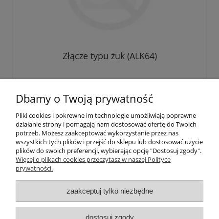
Złącze typu żuk (ALK64)
10,75 zł
Dbamy o Twoją prywatność
8,74 zł
Cena netto:
Pliki cookies i pokrewne im technologie umożliwiają poprawne
działanie strony i pomagają nam dostosować ofertę do Twoich
do koszyka
potrzeb. Możesz zaakceptować wykorzystanie przez nas
wszystkich tych plików i przejść do sklepu lub dostosować użycie
plików do swoich preferencji, wybierając opcję "Dostosuj zgody".
Więcej o plikach cookies przeczytasz w naszej Polityce
prywatności.
O nas / kontakt
Koszt wysyłki
Inteligentny dom ( POCKET HOME )
zaakceptuj tylko niezbędne
Promocje i transport gratis
Automatyka NOVATEK
dostosuj zgody