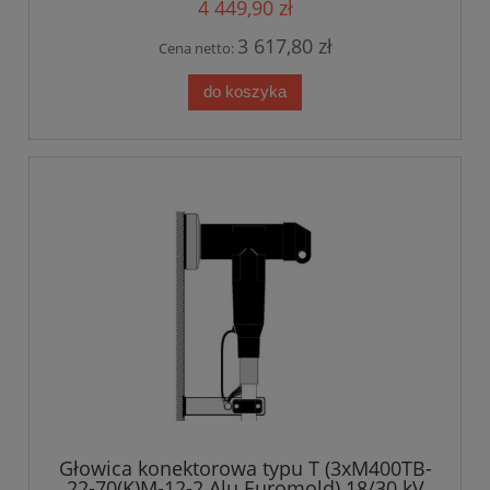
4 449,90 zł
3 617,80 zł
Cena netto:
do koszyka
Głowica konektorowa typu T (3xM400TB-
22-70(K)M-12-2 Alu Euromold) 18/30 kV