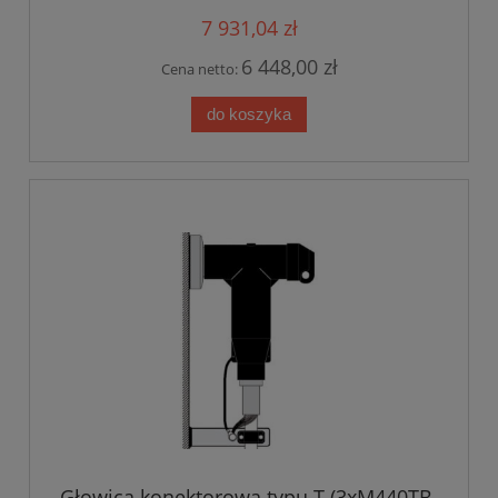
7 931,04 zł
6 448,00 zł
Cena netto:
do koszyka
Głowica konektorowa typu T (3xM440TB-