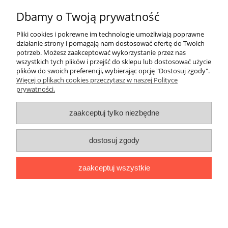
Dbamy o Twoją prywatność
Pliki cookies i pokrewne im technologie umożliwiają poprawne
działanie strony i pomagają nam dostosować ofertę do Twoich
potrzeb. Możesz zaakceptować wykorzystanie przez nas
wszystkich tych plików i przejść do sklepu lub dostosować użycie
plików do swoich preferencji, wybierając opcję "Dostosuj zgody".
Więcej o plikach cookies przeczytasz w naszej Polityce
prywatności.
zaakceptuj tylko niezbędne
dostosuj zgody
Głowica konektorowa typu T (3xM440TB-
zaakceptuj wszystkie
37-630(K)M-11-2 Cu Euromold) 18/30 kV
8 826,48 zł
7 176,00 zł
Cena netto: