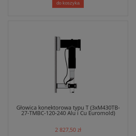
do koszyka
Głowica konektorowa typu T (3xM430TB-
27-TMBC-120-240 Alu i Cu Euromold)
18/30 kV
2 827,50 zł