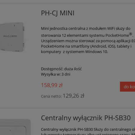
PH-CJ MINI
Mini jednostka centralna z modułem WiFi służy do
®
sterowania 12 elementami systemu PocketHome
.
Urządzeniem można sterować za pomocą aplikacji E
PocketHome na smartfony (Android, iOS), tablety i
komputery z systemem Windows 10.
Dostępność:
duża ilość
Wysyłka w:
3 dni
158,99 zł
do k
129,26 zł
Cena netto:
Centralny wyłącznik PH-SB30
Centralny wyłącznik PH-SB30 Służy do centralnego o
lub wzrostu temperatury albo ustawionego czasu. M