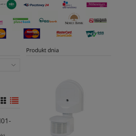
Produkt dnia
H01-
ści