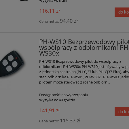
Wysyłka w:
3 dni
116,11 zł
do k
94,40 zł
Cena netto:
PH-WS10 Bezprzewodowy pilo
współpracy z odbiornikami PH
WS30x
PH-WS10 Bezprzewodowy pilot do współpracy z
odbiornikami PH-WS30x PH-WS10 jest używany w po
z jednostką centralną (PH-CJ37 lub PH-CJ37 Plus), ab
stan odbiornika PH-WS01, PH-WS02 i PH-WS03. Jed
pilotem może sterować 2 różne odbiorn...
Dostępność:
na wyczerpaniu
Wysyłka w:
48 godzin
141,91 zł
do k
115,37 zł
Cena netto: