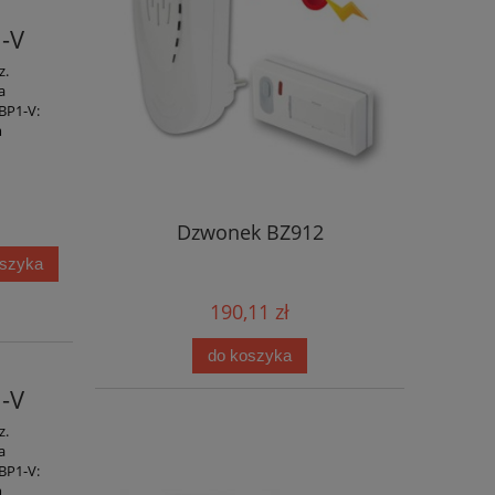
-V
z.
a
BP1-V:
m
Dzwonek BZ912
oszyka
190,11 zł
do koszyka
-V
z.
a
BP1-V:
m