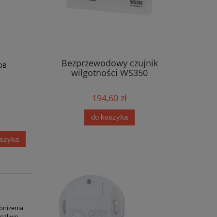
Bezprzewodowy czujnik
OB
wilgotności WS350
194,60 zł
do koszyka
oszyka
bniżenia
ożliwe