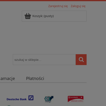
Zarejestruj się
Zaloguj się
Koszyk:
(pusty)
klamacje
Płatności
igentny dom ( POCKET HOME )