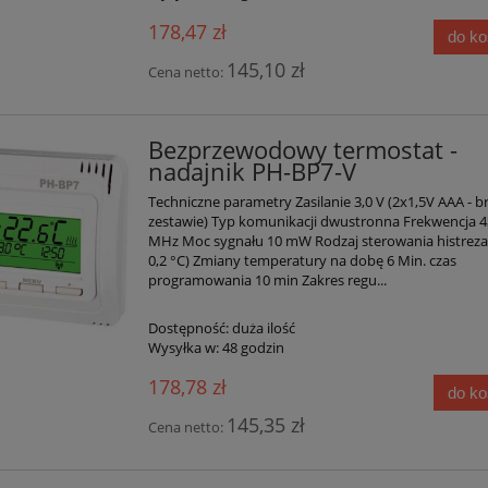
178,47 zł
do k
145,10 zł
Cena netto:
Bezprzewodowy termostat -
nadajnik PH-BP7-V
Techniczne parametry Zasilanie 3,0 V (2x1,5V AAA - b
zestawie) Typ komunikacji dwustronna Frekwencja 4
MHz Moc sygnału 10 mW Rodzaj sterowania histreza (
0,2 °C) Zmiany temperatury na dobę 6 Min. czas
programowania 10 min Zakres regu...
Dostępność:
duża ilość
Wysyłka w:
48 godzin
178,78 zł
do k
145,35 zł
Cena netto: