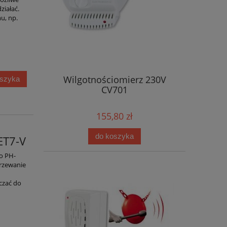
ziałać.
u, np.
Wilgotnościomierz 230V
oszyka
CV701
155,80 zł
do koszyka
ET7-V
o PH-
grzewanie
czać do