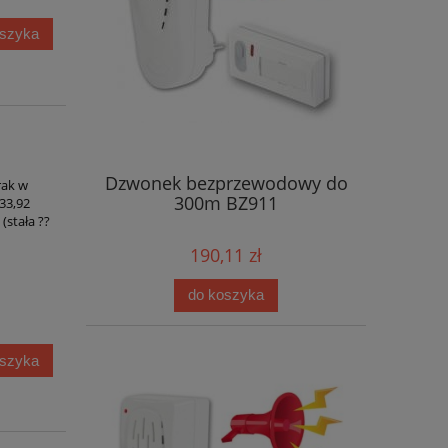
oszyka
Dzwonek bezprzewodowy do
rak w
300m BZ911
33,92
stała ??
190,11 zł
do koszyka
oszyka