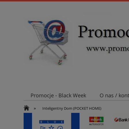
Promocje - Black Week
O nas / kon
»
Koszt wysyłki
Mufy i głowice SN E
Inteligentny Dom (POCKET HOME)