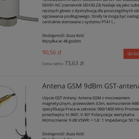
SEH01-NC (zamiennik SEH30.23) Nadaje się jako subs
ręcznych głowic z dystrybucją dla poszczególnych o
ogrzewania podłogowego. Strefy te mogą być nastę
centralnie sterowane z systemu PT41 l...
Dostępność:
duża ilość
Wysyłka w:
48 godzin
90,56 zł
do k
73,63 zł
Cena netto:
Antena GSM 9dBm GST-anten
Użycie GST Anteny: Antena GSM z mocowaniem
magnetycznym, przewodem 3,5m, wzmocnienie 9dB
specyfikacja Praca w zakresie: 900/1800 MHz Promie
przechwytu: H-360?, V-30? Polaryzacja: wertykalna
Wzmocnienie: 9 dB VSWR: < 1,8 : 1 Impedancja: 50 ? M
Dostępność:
duża ilość