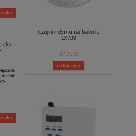
oszyka
Czujnik dymu na baterie
LX738
t do
-
57,70 zł
do koszyka
łączeniu
y zmienić
nym
oszyka