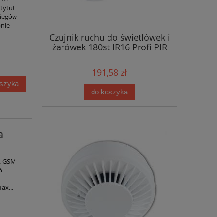
tytut
biegów
pnie
Czujnik ruchu do świetlówek i
żarówek 180st IR16 Profi PIR
191,58 zł
oszyka
do koszyka
a
. GSM
ń
ax...