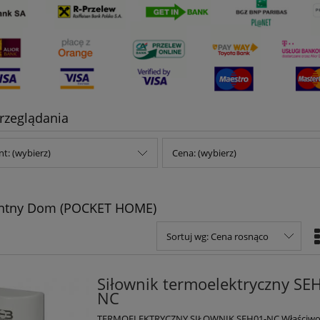
rzeglądania
t: (wybierz)
Cena: (wybierz)
gentny Dom (POCKET HOME)
Sortuj wg:
Cena rosnąco
Siłownik termoelektryczny SE
NC
TERMOELEKTRYCZNY SIŁOWNIK SEH01-NC Właściwo