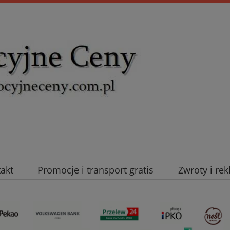
takt
Promocje i transport gratis
Zwroty i re
uromold Nexans
Automatyka NOVATEK
Intel