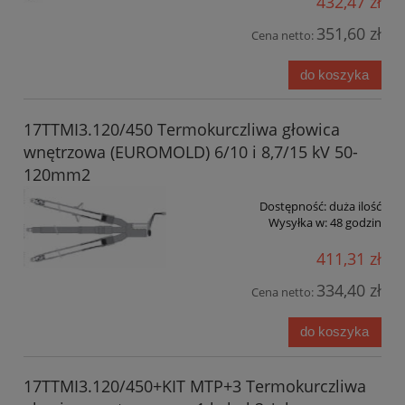
432,47 zł
351,60 zł
Cena netto:
do koszyka
17TTMI3.120/450 Termokurczliwa głowica
wnętrzowa (EUROMOLD) 6/10 i 8,7/15 kV 50-
120mm2
Dostępność:
duża ilość
Wysyłka w:
48 godzin
411,31 zł
334,40 zł
Cena netto:
do koszyka
17TTMI3.120/450+KIT MTP+3 Termokurczliwa