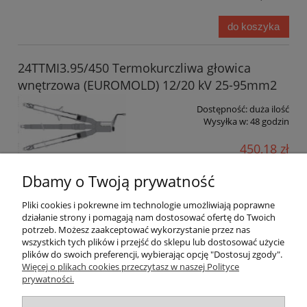
do koszyka
24TTMI3.95/450 Termokurczliwa głowica
wnętrzowa (EUROMOLD) 12/20 kV 25-95mm2
Dostępność:
duża ilość
Wysyłka w:
48 godzin
450,18 zł
366,00 zł
Cena netto:
Dbamy o Twoją prywatność
do koszyka
Pliki cookies i pokrewne im technologie umożliwiają poprawne
działanie strony i pomagają nam dostosować ofertę do Twoich
potrzeb. Możesz zaakceptować wykorzystanie przez nas
«
1
2
3
4
5
...
35
»
wszystkich tych plików i przejść do sklepu lub dostosować użycie
plików do swoich preferencji, wybierając opcję "Dostosuj zgody".
Więcej o plikach cookies przeczytasz w naszej Polityce
prywatności.
O nas / kontakt
Koszt wysyłki