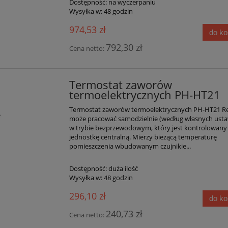
Dostępność:
na wyczerpaniu
Wysyłka w:
48 godzin
974,53 zł
do k
792,30 zł
Cena netto:
Termostat zaworów
termoelektrycznych PH-HT21
Termostat zaworów termoelektrycznych PH-HT21 Re
może pracować samodzielnie (według własnych usta
w trybie bezprzewodowym, który jest kontrolowany
jednostkę centralną. Mierzy bieżącą temperaturę
pomieszczenia wbudowanym czujnikie...
Dostępność:
duża ilość
Wysyłka w:
48 godzin
296,10 zł
do k
240,73 zł
Cena netto: