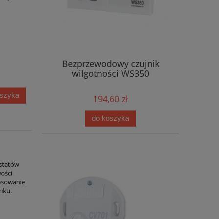
Bezprzewodowy czujnik
wilgotności WS350
oszyka
194,60 zł
do koszyka
2
statów
ości
osowanie
nku.