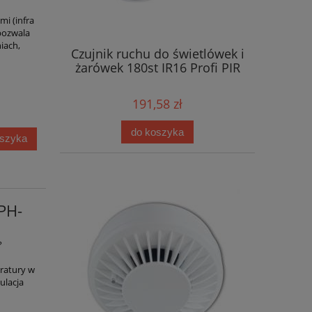
i (infra
 pozwala
iach,
Czujnik ruchu do świetlówek i
żarówek 180st IR16 Profi PIR
191,58 zł
do koszyka
oszyka
PH-
?
ratury w
ulacja