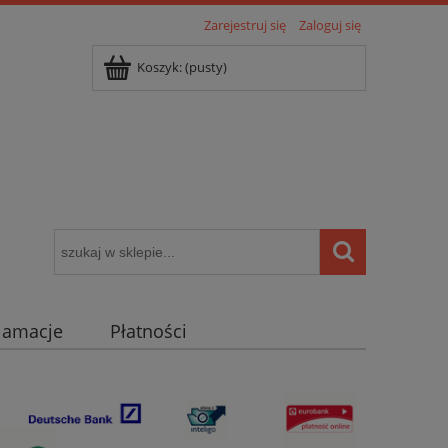
Zarejestruj się
Zaloguj się
Koszyk:
(pusty)
klamacje
Płatności
igentny dom ( POCKET HOME )