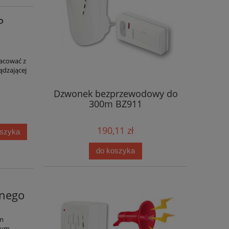
P
acować z
ądzającej
Dzwonek bezprzewodowy do
300m BZ911
190,11 zł
oszyka
do koszyka
nego
ym
wym