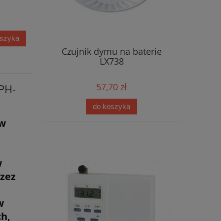
oszyka
Czujnik dymu na baterie
LX738
57,70 zł
PH-
do koszyka
aw
w
zez
w
h,