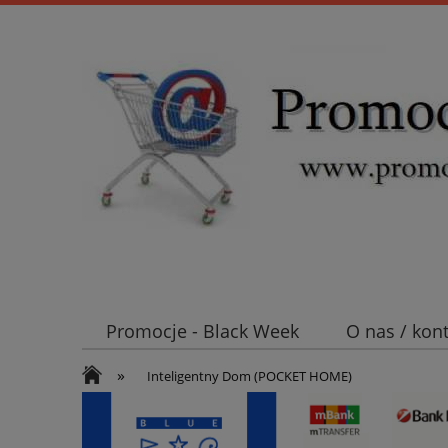
Promocje - Black Week
O nas / kon
»
Koszt wysyłki
Mufy i głowice SN E
Inteligentny Dom (POCKET HOME)