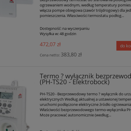
ogrzewaniem wodnym, według temperatury pomies
włącza pompe obiegowa (zawór trójdrogowy) dla je
pomieszczenia. Własciwości termostatu podłog...
Dostępność:
na wyczerpaniu
Wysyłka w:
48 godzin
472,07 zł
do k
383,80 zł
Cena netto:
Termo ? wyłącznik bezprzewo
(PH-TS20 - Elektrobock)
PH-TS20 - Bezprzewodowy termo ? wyłącznik do urz
elektrycznych Według aktualnej a ustawionej tempe
uruchomi podłączone elektryczne źródło ogrzewania
Właściwości bezprzewodowego termo-wyłącznika PH
Może pracować autonomicznie (według...