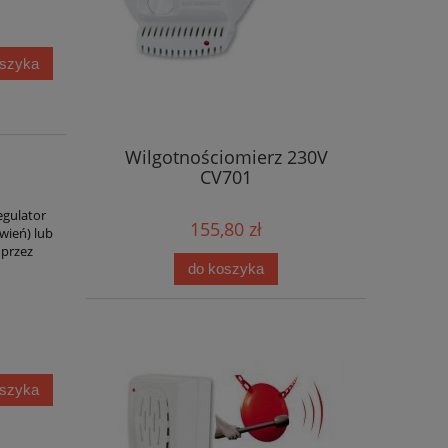
oszyka
Wilgotnościomierz 230V
CV701
gulator
155,80 zł
wień) lub
 przez
do koszyka
oszyka