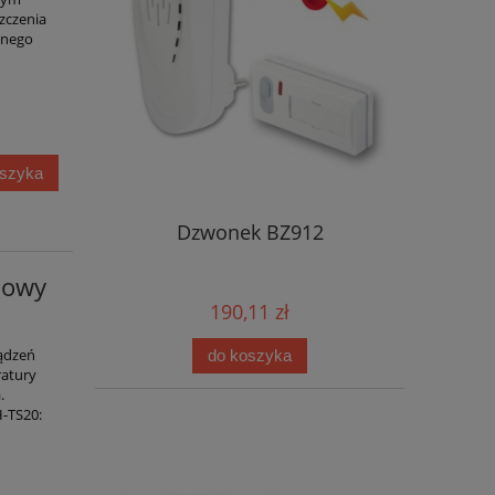
zczenia
dnego
oszyka
Dzwonek BZ912
dowy
190,11 zł
ądzeń
do koszyka
ratury
.
-TS20: