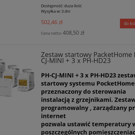
Dostępność:
duża ilość
Wysyłka w:
3 dni
502,46 zł
do k
408,50 zł
Cena netto:
Zestaw startowy PacketHome 
CJ-MINI + 3 x PH-HD23
PH-CJ-MINI + 3 x PH-HD23 zest
startowy systemu PocketHome
przeznaczony do sterowania
instalacją z grzejnikami. Zesta
programowalny , zarządzany pr
internet
pozwala ustawić temperatury 
poszczególnych pomieszczeniac