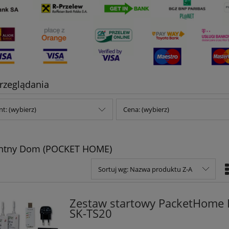
rzeglądania
t: (wybierz)
Cena: (wybierz)
gentny Dom (POCKET HOME)
Sortuj wg:
Nazwa produktu Z-A
Zestaw startowy PacketHome 
SK-TS20