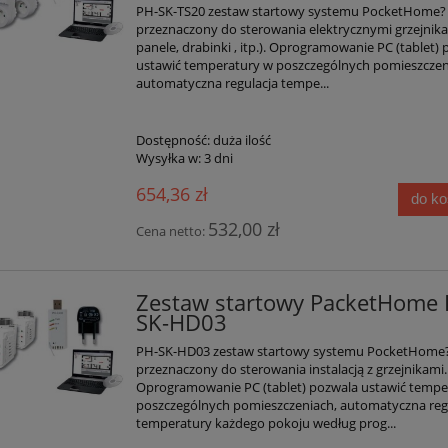
PH-SK-TS20 zestaw startowy systemu PocketHome?
przeznaczony do sterowania elektrycznymi grzejnikam
panele, drabinki , itp.). Oprogramowanie PC (tablet)
ustawić temperatury w poszczególnych pomieszczen
automatyczna regulacja tempe...
Dostępność:
duża ilość
Wysyłka w:
3 dni
654,36 zł
do k
532,00 zł
Cena netto:
Zestaw startowy PacketHome 
SK-HD03
PH-SK-HD03 zestaw startowy systemu PocketHome
przeznaczony do sterowania instalacją z grzejnikami.
Oprogramowanie PC (tablet) pozwala ustawić tempe
poszczególnych pomieszczeniach, automatyczna reg
temperatury każdego pokoju według prog...