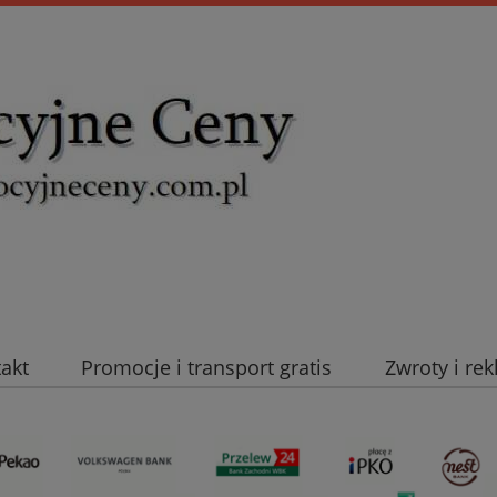
takt
Promocje i transport gratis
Zwroty i re
uromold Nexans
Automatyka NOVATEK
Intel