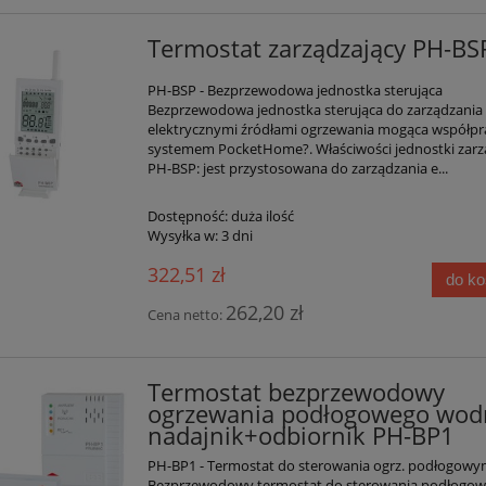
Termostat zarządzający PH-BS
PH-BSP - Bezprzewodowa jednostka sterująca
Bezprzewodowa jednostka sterująca do zarządzania
elektrycznymi źródłami ogrzewania mogąca współpr
systemem PocketHome?. Właściwości jednostki zarz
PH-BSP: jest przystosowana do zarządzania e...
Dostępność:
duża ilość
Wysyłka w:
3 dni
322,51 zł
do k
262,20 zł
Cena netto:
Termostat bezprzewodowy
ogrzewania podłogowego wod
nadajnik+odbiornik PH-BP1
PH-BP1 - Termostat do sterowania ogrz. podłogow
Bezprzewodowy termostat do sterowania podłogo