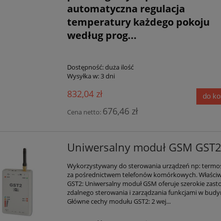
automatyczna regulacja
temperatury każdego pokoju
według prog...
Dostępność:
duża ilość
Wysyłka w:
3 dni
832,04 zł
do k
676,46 zł
Cena netto:
Uniwersalny moduł GSM GST
Wykorzystywany do sterowania urządzeń np: termo
za pośrednictwem telefonów komórkowych. Właściw
GST2: Uniwersalny moduł GSM oferuje szerokie zast
zdalnego sterowania i zarządzania funkcjami w budy
Główne cechy modułu GST2: 2 wej...