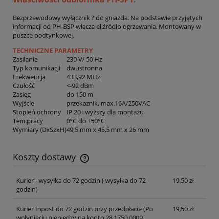
Bezprzewodowy wyłącznik ? do gniazda. Na podstawie przyjętych
informacji od PH-BSP włącza el.źródło ogrzewania. Montowany w
puszce podtynkowej.
TECHNICZNE PARAMETRY
Zasilanie
230 V/ 50 Hz
Typ komunikacji
dwustronna
Frekwencja
433,92 MHz
Czułość
<-92 dBm
Zasięg
do 150 m
Wyjście
przekaznik, max.16A/250VAC
Stopień ochrony
IP 20 i wyższy dla montażu
Tem.pracy
0°C do +50°C
Wymiary (DxSzxH)
49,5 mm x 45,5 mm x 26 mm
Koszty dostawy
Cena nie zawiera ewentualnych kosztów płatności
Kurier - wysyłka do 72 godzin
( wysyłka do 72
19,50 zł
godzin)
Kurier Inpost do 72 godzin przy przedpłacie
(Po
19,50 zł
wpłynięciu pieniędzy na konto 28 1750 0009