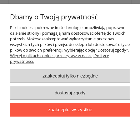
Dbamy o Twoją prywatność
Pliki cookies i pokrewne im technologie umożliwiają poprawne
działanie strony i pomagają nam dostosować ofertę do Twoich
wyślij
potrzeb. Możesz zaakceptować wykorzystanie przez nas
wszystkich tych plików i przejść do sklepu lub dostosować użycie
plików do swoich preferencji, wybierając opcję "Dostosuj zgody".
Więcej o plikach cookies przeczytasz w naszej Polityce
prywatności.
O nas / kontakt
Koszt wysyłki
Inteligentny dom ( POCKET HOME )
zaakceptuj tylko niezbędne
Promocje i transport gratis
Automatyka NOVATEK
dostosuj zgody
Regulaminy
Polityka prywatności
Zwroty i reklamacje
Blog
zaakceptuj wszystkie
Promocyjne Ceny
|
Wiklinowa 24, 21-010 Łęczna (woj. lubelskie)
|
NIP: 7131043456
|
Tel.:
814 627 608
|
e-mail:
minma@op.pl
pokaż pełną wersję strony