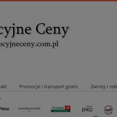
takt
Promocje i transport gratis
Zwroty i re
uromold Nexans
Automatyka NOVATEK
Intel
e