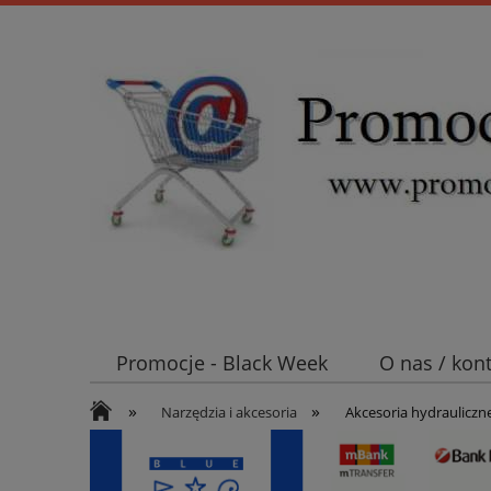
Promocje - Black Week
O nas / kon
»
»
Koszt wysyłki
Mufy i głowice SN E
Narzędzia i akcesoria
Akcesoria hydrauliczn