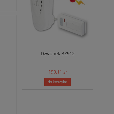
Dzwonek BZ912
190,11 zł
do koszyka