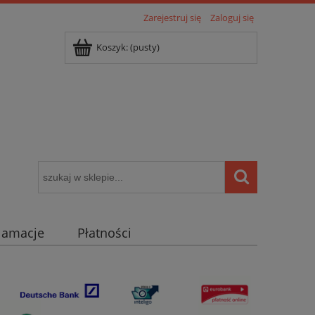
Zarejestruj się
Zaloguj się
Koszyk:
(pusty)
klamacje
Płatności
igentny dom ( POCKET HOME )