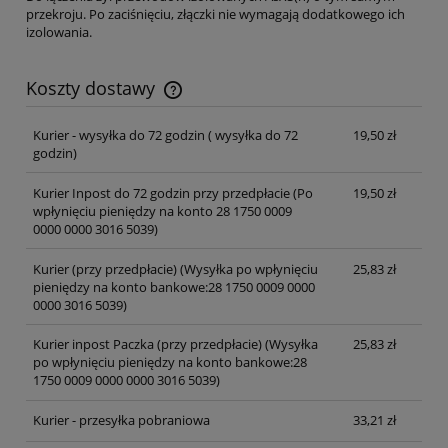
przekroju. Po zaciśnięciu, złączki nie wymagają dodatkowego ich
izolowania.
Koszty dostawy
Cena nie zawiera ewentualnych kosztów płatności
Kurier - wysyłka do 72 godzin
( wysyłka do 72
19,50 zł
godzin)
Kurier Inpost do 72 godzin przy przedpłacie
(Po
19,50 zł
wpłynięciu pieniędzy na konto 28 1750 0009
0000 0000 3016 5039)
Kurier (przy przedpłacie)
(Wysyłka po wpłynięciu
25,83 zł
pieniędzy na konto bankowe:28 1750 0009 0000
0000 3016 5039)
Kurier inpost Paczka (przy przedpłacie)
(Wysyłka
25,83 zł
po wpłynięciu pieniędzy na konto bankowe:28
1750 0009 0000 0000 3016 5039)
Kurier - przesyłka pobraniowa
33,21 zł