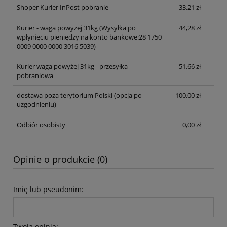
Shoper Kurier InPost pobranie
33,21 zł
Kurier - waga powyżej 31kg
(Wysyłka po
44,28 zł
wpłynięciu pieniędzy na konto bankowe:28 1750
0009 0000 0000 3016 5039)
Kurier waga powyżej 31kg - przesyłka
51,66 zł
pobraniowa
dostawa poza terytorium Polski (opcja po
100,00 zł
uzgodnieniu)
Odbiór osobisty
0,00 zł
Opinie o produkcie (0)
Imię lub pseudonim:
Twoja opinia: