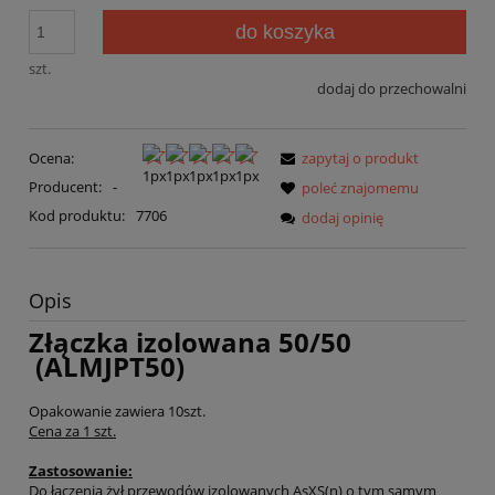
do koszyka
szt.
dodaj do przechowalni
Ocena:
zapytaj o produkt
Producent:
-
poleć znajomemu
Kod produktu:
7706
dodaj opinię
Opis
Złączka izolowana 50/50
(ALMJPT50)
Opakowanie zawiera 10szt.
Cena za 1 szt.
Zastosowanie:
Do
łączenia żył przewodów izolowanych AsXS(n) o tym samym