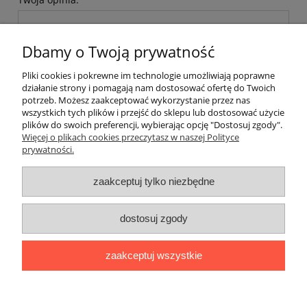
Dbamy o Twoją prywatność
Pliki cookies i pokrewne im technologie umożliwiają poprawne
działanie strony i pomagają nam dostosować ofertę do Twoich
wyślij
potrzeb. Możesz zaakceptować wykorzystanie przez nas
wszystkich tych plików i przejść do sklepu lub dostosować użycie
plików do swoich preferencji, wybierając opcję "Dostosuj zgody".
Więcej o plikach cookies przeczytasz w naszej Polityce
prywatności.
O nas / kontakt
Koszt wysyłki
Inteligentny dom ( POCKET HOME )
zaakceptuj tylko niezbędne
Promocje i transport gratis
Automatyka NOVATEK
dostosuj zgody
Regulaminy
Polityka prywatności
Zwroty i reklamacje
Blog
zaakceptuj wszystkie
Promocyjne Ceny
|
Wiklinowa 24, 21-010 Łęczna (woj. lubelskie)
|
NIP: 7131043456
|
Tel.:
814 627 608
|
e-mail:
minma@op.pl
pokaż pełną wersję strony