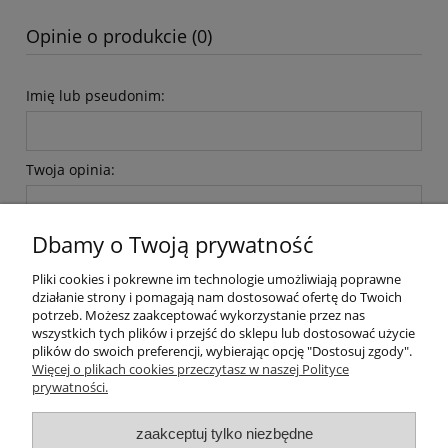
Opinie o produkcie (0)
Imię lub pseudonim:
Twoja opinia:
Dbamy o Twoją prywatność
Pliki cookies i pokrewne im technologie umożliwiają poprawne
działanie strony i pomagają nam dostosować ofertę do Twoich
wyślij
potrzeb. Możesz zaakceptować wykorzystanie przez nas
wszystkich tych plików i przejść do sklepu lub dostosować użycie
plików do swoich preferencji, wybierając opcję "Dostosuj zgody".
Więcej o plikach cookies przeczytasz w naszej Polityce
prywatności.
O nas / kontakt
Koszt wysyłki
Inteligentny dom ( POCKET HOME )
zaakceptuj tylko niezbędne