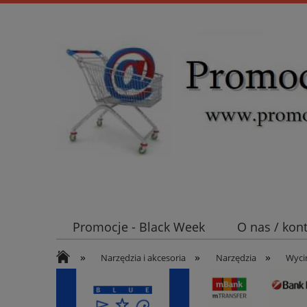
Promocje - Black Week
O nas / kon
»
»
»
Koszt wysyłki
Mufy i głowice SN E
Narzędzia i akcesoria
Narzędzia
Wycin