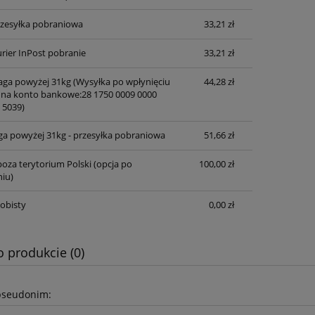
przesyłka pobraniowa
33,21 zł
rier InPost pobranie
33,21 zł
waga powyżej 31kg
(Wysyłka po wpłynięciu
44,28 zł
 na konto bankowe:28 1750 0009 0000
 5039)
ga powyżej 31kg - przesyłka pobraniowa
51,66 zł
oza terytorium Polski (opcja po
100,00 zł
iu)
obisty
0,00 zł
o produkcie (0)
pseudonim: