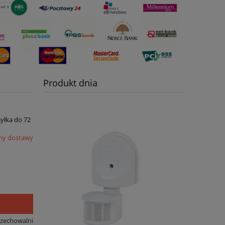
Produkt dnia
syłka do 72
my dostawy
rzechowalni