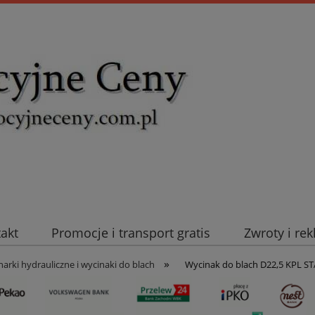
takt
Promocje i transport gratis
Zwroty i re
»
uromold Nexans
Automatyka NOVATEK
Intel
arki hydrauliczne i wycinaki do blach
Wycinak do blach D22,5 KPL 