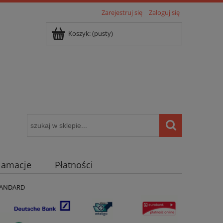
Zarejestruj się
Zaloguj się
Koszyk:
(pusty)
klamacje
Płatności
igentny dom ( POCKET HOME )
STANDARD