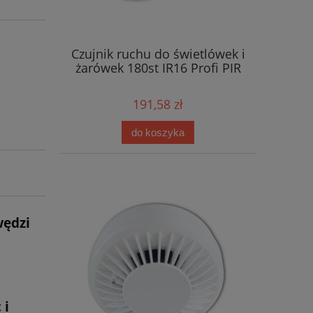
Czujnik ruchu do świetlówek i
żarówek 180st IR16 Profi PIR
191,58 zł
do koszyka
wędzi
 i