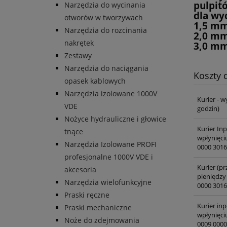
pulpit
Narzędzia do wycinania
dla wyc
otworów w tworzywach
1,5 mm
Narzędzia do rozcinania
2,0 mm
nakrętek
3,0 mm
Zestawy
Narzędzia do naciągania
Koszty
opasek kablowych
Narzędzia izolowane 1000V
Kurier - w
VDE
godzin)
Nożyce hydrauliczne i głowice
Kurier In
tnące
wpłynięci
Narzędzia Izolowane PROFI
0000 3016
profesjonalne 1000V VDE i
Kurier (pr
akcesoria
pieniędzy
Narzędzia wielofunkcyjne
0000 3016
Praski ręczne
Kurier inp
Praski mechaniczne
wpłynięci
Noże do zdejmowania
0009 0000