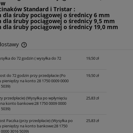
ów
inaków Standard i Tristar :
 dla śruby pociągowej o średnicy 6 mm
 dla śruby pociągowej o średnicy 9,5 mm
 dla śruby pociągowej o średnicy 19,0 mm
 dostawy
ysyłka do 72 godzin
( wysyłka do 72
19,50 zł
Cena nie zawiera ewentualnych kosztów
płatności
post do 72 godzin przy przedpłacie
(Po
19,50 zł
u pieniędzy na konto 28 1750 0009 0000
 5039)
zy przedpłacie)
(Wysyłka po wpłynięciu
25,83 zł
 na konto bankowe:28 1750 0009 0000
 5039)
ost Paczka (przy przedpłacie)
(Wysyłka po
25,83 zł
u pieniędzy na konto bankowe:28 1750
 0000 3016 5039)