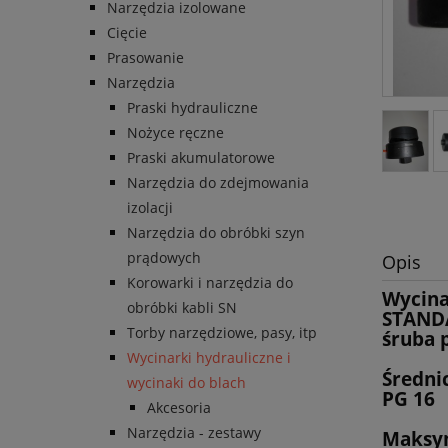
Narzędzia izolowane
Cięcie
Prasowanie
Narzędzia
Praski hydrauliczne
Nożyce ręczne
Praski akumulatorowe
Narzędzia do zdejmowania
izolacji
Narzędzia do obróbki szyn
prądowych
Opis
Korowarki i narzędzia do
Wycina
obróbki kabli SN
STANDA
Torby narzędziowe, pasy, itp
śruba 
Wycinarki hydrauliczne i
Średni
wycinaki do blach
PG 16
Akcesoria
Narzędzia - zestawy
Maksym