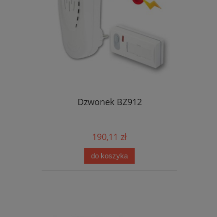
Dzwonek BZ912
190,11 zł
do koszyka