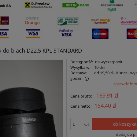
k do blach D22,5 KPL STANDARD
Dostępność:
na wyczerpaniu
Wysyłka w:
10 dni
Dostawa:
od 19,50 zł
- Kurier - wy
godzin
sprawdź for
Cena nie zawiera ewentualnych kosztów
189,91 zł
Cena brutto:
płatności
154,40 zł
Cena netto:
do koszyka
szt
dodaj do p