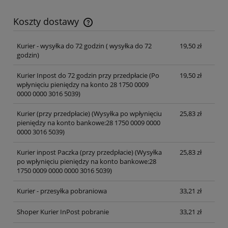
Koszty dostawy
Cena nie zawiera ewentualnych kosztów płatności
Kurier - wysyłka do 72 godzin
( wysyłka do 72
19,50 zł
godzin)
Kurier Inpost do 72 godzin przy przedpłacie
(Po
19,50 zł
wpłynięciu pieniędzy na konto 28 1750 0009
0000 0000 3016 5039)
Kurier (przy przedpłacie)
(Wysyłka po wpłynięciu
25,83 zł
pieniędzy na konto bankowe:28 1750 0009 0000
0000 3016 5039)
Kurier inpost Paczka (przy przedpłacie)
(Wysyłka
25,83 zł
po wpłynięciu pieniędzy na konto bankowe:28
1750 0009 0000 0000 3016 5039)
Kurier - przesyłka pobraniowa
33,21 zł
Shoper Kurier InPost pobranie
33,21 zł