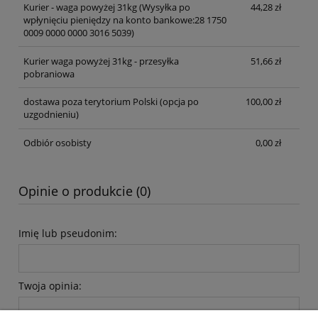
Kurier - waga powyżej 31kg
(Wysyłka po
44,28 zł
wpłynięciu pieniędzy na konto bankowe:28 1750
0009 0000 0000 3016 5039)
Kurier waga powyżej 31kg - przesyłka
51,66 zł
pobraniowa
dostawa poza terytorium Polski (opcja po
100,00 zł
uzgodnieniu)
Odbiór osobisty
0,00 zł
Opinie o produkcie (0)
Imię lub pseudonim:
Twoja opinia: