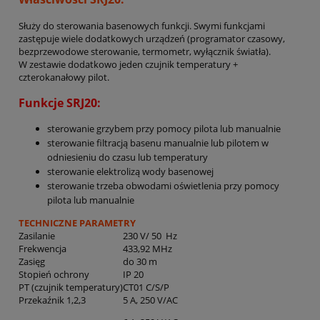
Służy do sterowania basenowych funkcji. Swymi funkcjami
zastępuje wiele dodatkowych urządzeń (programator czasowy,
bezprzewodowe sterowanie, termometr, wyłącznik światła).
W zestawie dodatkowo jeden czujnik temperatury +
czterokanałowy pilot.
Funkcje SRJ20:
sterowanie grzybem przy pomocy pilota lub manualnie
sterowanie filtracją basenu manualnie lub pilotem w
odniesieniu do czasu lub temperatury
sterowanie elektrolizą wody basenowej
sterowanie trzeba obwodami oświetlenia przy pomocy
pilota lub manualnie
TECHNICZNE PARAMETRY
Zasilanie
230 V/ 50 Hz
Frekwencja
433,92 MHz
Zasięg
do 30 m
Stopień ochrony
IP 20
PT (czujnik temperatury)
CT01 C/S/P
Przekaźnik 1,2,3
5 A, 250 V/AC