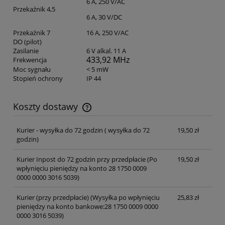
6 A, 250 V/AC
Przekaźnik 4,5
6 A, 30 V/DC
Przekaźnik 7
16 A, 250 V/AC
DO (pilot)
Zasilanie
6 V alkal. 11 A
433,92 MHz
Frekwencja
Moc sygnału
< 5 mW
Stopień ochrony
IP 44
Koszty dostawy
Cena nie zawiera ewentualnych kosztów płatności
Kurier - wysyłka do 72 godzin
( wysyłka do 72
19,50 zł
godzin)
Kurier Inpost do 72 godzin przy przedpłacie
(Po
19,50 zł
wpłynięciu pieniędzy na konto 28 1750 0009
0000 0000 3016 5039)
Kurier (przy przedpłacie)
(Wysyłka po wpłynięciu
25,83 zł
pieniędzy na konto bankowe:28 1750 0009 0000
0000 3016 5039)