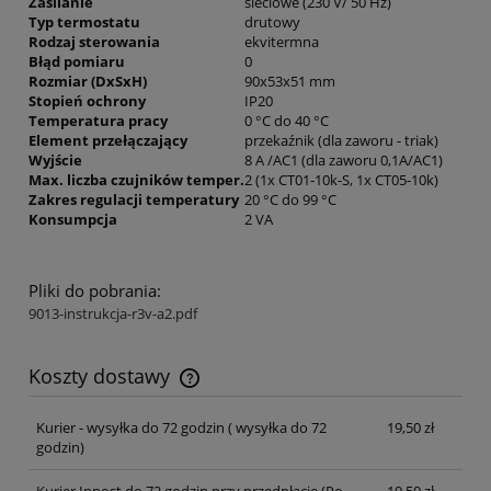
Zasilanie
sieciowe
(230 V/ 50 Hz)
Typ termostatu
drutowy
Rodzaj sterowania
ekvitermna
Błąd pomiaru
0
Rozmiar (DxSxH)
90x53x51 mm
Stopień ochrony
IP20
Temperatura pracy
0 °C do 40 °C
Element przełączający
przekaźnik
(dla zaworu - triak)
Wyjście
8 A /AC1
(dla zaworu 0,1A/AC1)
Max. liczba czujników temper.
2
(1x CT01-10k-S, 1x CT05-10k)
Zakres regulacji temperatury
20 °C do 99 °C
Konsumpcja
2 VA
Pliki do pobrania:
9013-instrukcja-r3v-a2.pdf
Koszty dostawy
Cena nie zawiera ewentualnych kosztów płatności
Kurier - wysyłka do 72 godzin
( wysyłka do 72
19,50 zł
godzin)