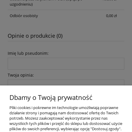
uzgodnieniu)
Odbiór osobisty
0,00 zł
Opinie o produkcie (0)
Imię lub pseudonim:
Twoja opinia:
Dbamy o Twoją prywatność
Pliki cookies i pokrewne im technologie umożliwiają poprawne
działanie strony i pomagają nam dostosować ofertę do Twoich
wyślij
potrzeb. Możesz zaakceptować wykorzystanie przez nas
wszystkich tych plików i przejść do sklepu lub dostosować użycie
plików do swoich preferencji, wybierając opcję "Dostosuj zgody".