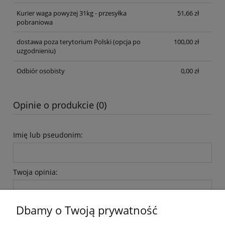
Kurier waga powyżej 31kg - przesyłka
51,66 zł
pobraniowa
dostawa poza terytorium Polski (opcja po
100,00 zł
uzgodnieniu)
Odbiór osobisty
0,00 zł
Opinie o produkcie (0)
Imię lub pseudonim:
Twoja opinia:
Dbamy o Twoją prywatność