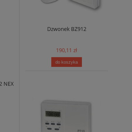
Dzwonek BZ912
190,11 zł
do koszyka
2 NEX