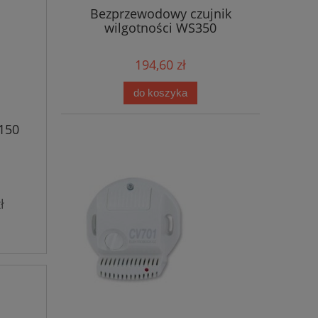
Bezprzewodowy czujnik
wilgotności WS350
194,60 zł
do koszyka
150
ł