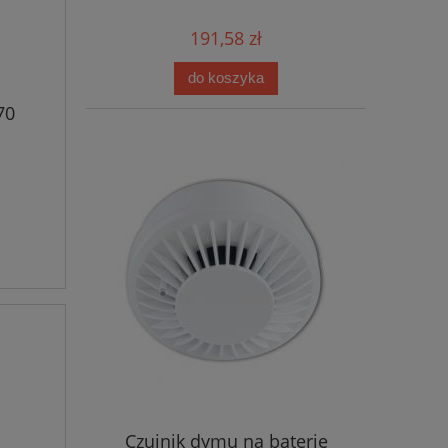
191,58 zł
do koszyka
70
Czujnik dymu na baterie