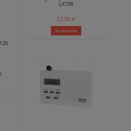
LX738
57,70 zł
do koszyka
120
ł