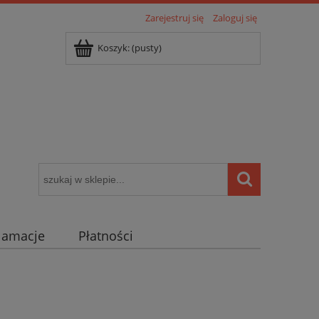
Zarejestruj się
Zaloguj się
Koszyk:
(pusty)
klamacje
Płatności
igentny dom ( POCKET HOME )