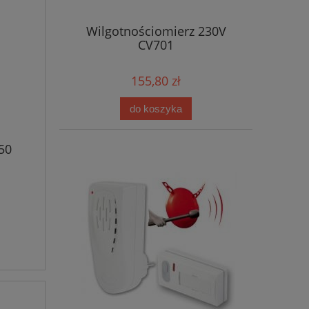
Wilgotnościomierz 230V
CV701
155,80 zł
do koszyka
50