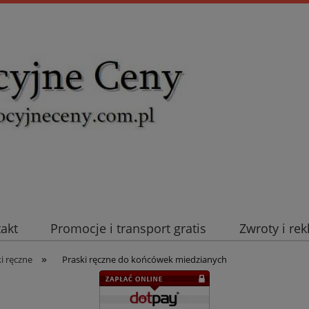
takt
Promocje i transport gratis
Zwroty i re
»
uromold Nexans
Automatyka NOVATEK
Intel
i ręczne
Praski ręczne do końcówek miedzianych