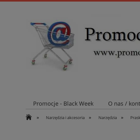
Promocje - Black Week
O nas / kon
»
»
»
Koszt wysyłki
Mufy i głowice SN E
Narzędzia i akcesoria
Narzędzia
Prask