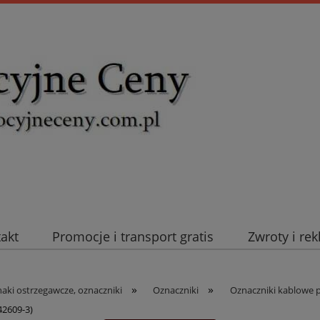
takt
Promocje i transport gratis
Zwroty i re
uromold Nexans
Automatyka NOVATEK
Intel
»
»
naki ostrzegawcze, oznaczniki
Oznaczniki
Oznaczniki kablowe 
42609-3)