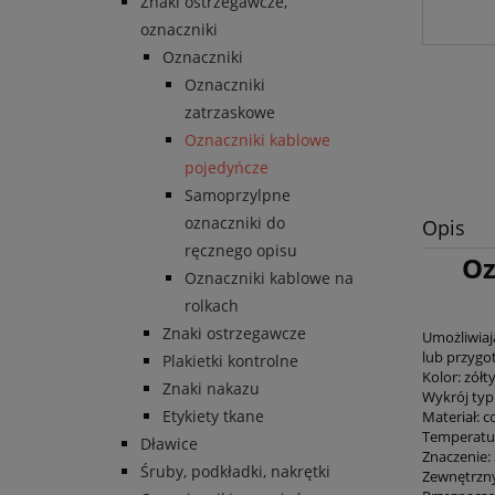
Znaki ostrzegawcze,
oznaczniki
Oznaczniki
Oznaczniki
zatrzaskowe
Oznaczniki kablowe
pojedyńcze
Samoprzylpne
oznaczniki do
Opis
ręcznego opisu
Oz
Oznaczniki kablowe na
rolkach
Znaki ostrzegawcze
Umożliwiaj
lub przygo
Plakietki kontrolne
Kolor: zół
Znaki nakazu
Wykrój typ
Etykiety tkane
Materiał: 
Temperatur
Dławice
Znaczenie: 
Śruby, podkładki, nakrętki
Zewnętrzny