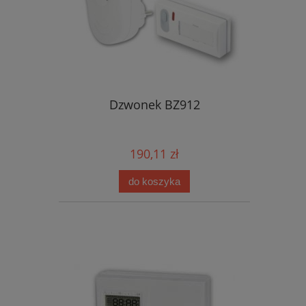
Dzwonek BZ912
190,11 zł
do koszyka