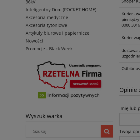
Shoper Ku
36kV
Inteligentny Dom (POCKET HOME)
Kurier - 
Akcesoria medyczne
pieniędzy
0000 3016
Akcesoria tytoniowe
Artykuły biurowe i papiernicze
Kurier wa
Nowości
Promocje - Black Week
dostawa p
uzgodnien
Odbiór os
Opinie 
Imię lub 
Wyszukiwarka
Twoja opi