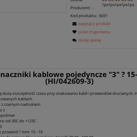
Producent:
-
Kod produktu:
6031
zapytaj o produkt
poleć znajomemu
dodaj opinię
naczniki kablowe pojedyncze "3" ? 15
(HI/042609-3)
ą dużą oszczędność czasu przy znakowaniu kabli i przewodów drucianych, in
towanych kablach.
ty z czarnym nadrukiem
u z
copolimer
a: od-30C do +125C
3
 przewód ? mm: 15 - 19