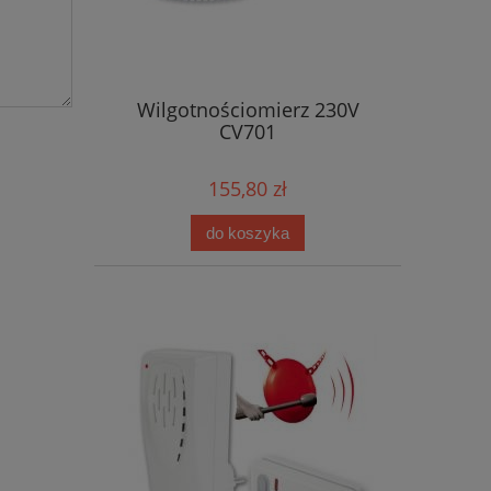
Wilgotnościomierz 230V
CV701
155,80 zł
do koszyka