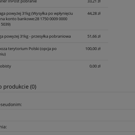
rier InPost pobranie
33,21 zł
waga powyżej 31kg
(Wysyłka po wpłynięciu
44,28 zł
 na konto bankowe:28 1750 0009 0000
 5039)
ga powyżej 31kg - przesyłka pobraniowa
51,66 zł
oza terytorium Polski (opcja po
100,00 zł
iu)
obisty
0,00 zł
o produkcie (0)
pseudonim:
nia: