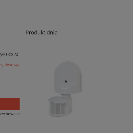
Produkt dnia
syłka do 72
my dostawy
rzechowalni