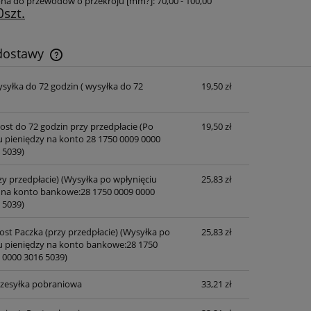
na do przewodów o przekroju [mm?]: 70,00 - 100,00
szt.
 dostawy
ysyłka do 72 godzin
( wysyłka do 72
19,50 zł
Cena nie zawiera ewentualnych kosztów
płatności
post do 72 godzin przy przedpłacie
(Po
19,50 zł
u pieniędzy na konto 28 1750 0009 0000
 5039)
zy przedpłacie)
(Wysyłka po wpłynięciu
25,83 zł
 na konto bankowe:28 1750 0009 0000
 5039)
ost Paczka (przy przedpłacie)
(Wysyłka po
25,83 zł
u pieniędzy na konto bankowe:28 1750
 0000 3016 5039)
przesyłka pobraniowa
33,21 zł