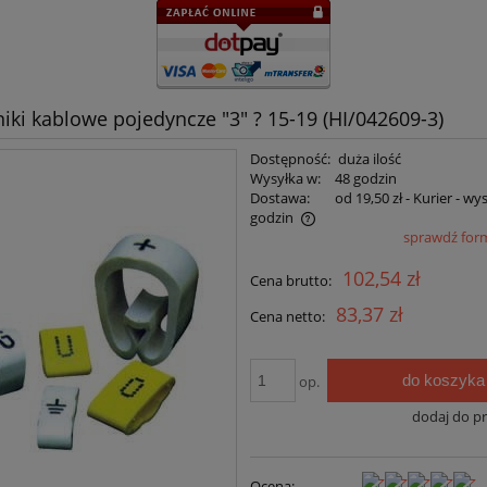
iki kablowe pojedyncze "3" ? 15-19 (HI/042609-3)
Dostępność:
duża ilość
Wysyłka w:
48 godzin
Dostawa:
od 19,50 zł
- Kurier - wy
godzin
sprawdź for
Cena nie zawiera ewentualnych kosztów
102,54 zł
Cena brutto:
płatności
83,37 zł
Cena netto:
do koszyka
op.
dodaj do p
Ocena: