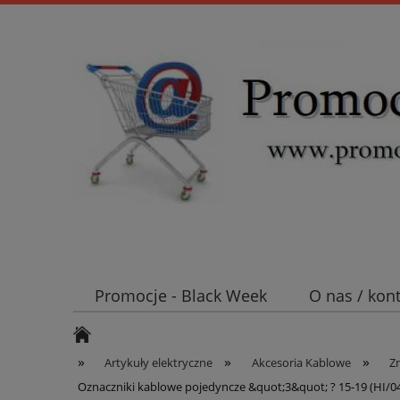
Promocje - Black Week
O nas / kon
Koszt wysyłki
Mufy i głowice SN E
»
»
»
Artykuły elektryczne
Akcesoria Kablowe
Z
Oznaczniki kablowe pojedyncze &quot;3&quot; ? 15-19 (HI/0