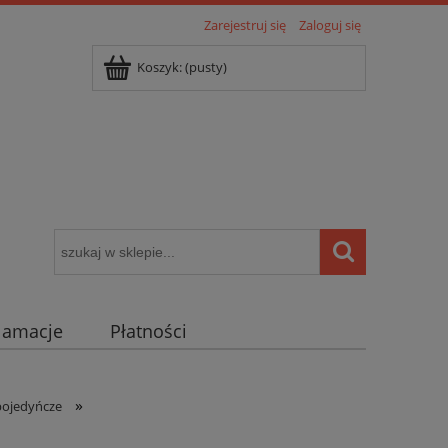
Zarejestruj się
Zaloguj się
Koszyk:
(pusty)
klamacje
Płatności
igentny dom ( POCKET HOME )
»
pojedyńcze