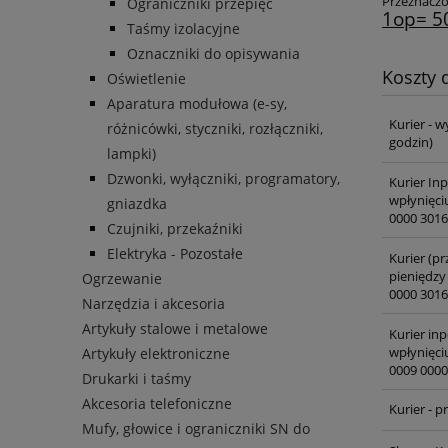
Przeznaczo
Ograniczniki przepięć
1op= 50
Taśmy izolacyjne
Oznaczniki do opisywania
Koszty
Oświetlenie
Aparatura modułowa (e-sy,
Kurier - w
różnicówki, styczniki, rozłączniki,
godzin)
lampki)
Dzwonki, wyłączniki, programatory,
Kurier In
wpłynięci
gniazdka
0000 3016
Czujniki, przekaźniki
Elektryka - Pozostałe
Kurier (pr
pieniędzy
Ogrzewanie
0000 3016
Narzędzia i akcesoria
Artykuły stalowe i metalowe
Kurier inp
wpłynięci
Artykuły elektroniczne
0009 0000
Drukarki i taśmy
Akcesoria telefoniczne
Kurier - 
Mufy, głowice i ograniczniki SN do