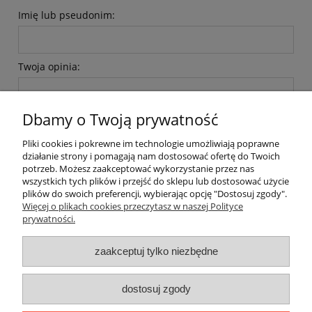
Imię lub pseudonim:
Twoja opinia:
Dbamy o Twoją prywatność
Pliki cookies i pokrewne im technologie umożliwiają poprawne
działanie strony i pomagają nam dostosować ofertę do Twoich
wyślij
potrzeb. Możesz zaakceptować wykorzystanie przez nas
wszystkich tych plików i przejść do sklepu lub dostosować użycie
plików do swoich preferencji, wybierając opcję "Dostosuj zgody".
Więcej o plikach cookies przeczytasz w naszej Polityce
prywatności.
O nas / kontakt
Koszt wysyłki
Inteligentny dom ( POCKET HOME )
zaakceptuj tylko niezbędne
Promocje i transport gratis
Automatyka NOVATEK
dostosuj zgody
Regulaminy
Polityka prywatności
Zwroty i reklamacje