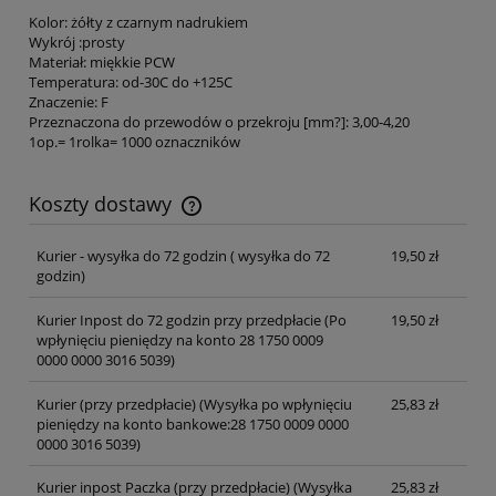
Kolor: żółty z czarnym nadrukiem
Wykrój :prosty
Materiał: miękkie PCW
Temperatura: od-30C do +125C
Znaczenie: F
Przeznaczona do przewodów o przekroju [mm?]: 3,00-4,20
1op.= 1rolka= 1000 oznaczników
Koszty dostawy
Cena nie zawiera ewentualnych kosztów płatności
Kurier - wysyłka do 72 godzin
( wysyłka do 72
19,50 zł
godzin)
Kurier Inpost do 72 godzin przy przedpłacie
(Po
19,50 zł
wpłynięciu pieniędzy na konto 28 1750 0009
0000 0000 3016 5039)
Kurier (przy przedpłacie)
(Wysyłka po wpłynięciu
25,83 zł
pieniędzy na konto bankowe:28 1750 0009 0000
0000 3016 5039)
Kurier inpost Paczka (przy przedpłacie)
(Wysyłka
25,83 zł