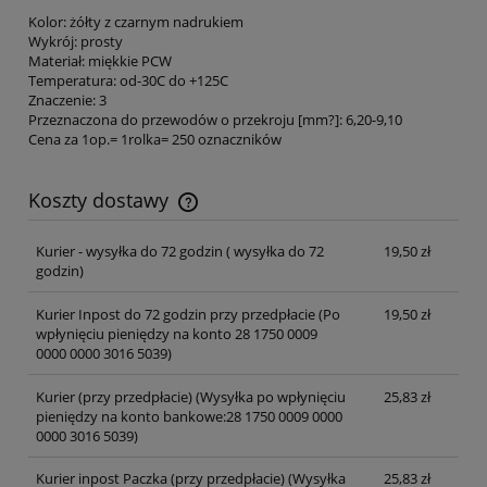
Kolor: żółty z czarnym nadrukiem
Wykrój: prosty
Materiał: miękkie PCW
Temperatura: od-30C do +125C
Znaczenie: 3
Przeznaczona do przewodów o przekroju [mm?]: 6,20-9,10
Cena za 1op.= 1rolka= 250 oznaczników
Koszty dostawy
Cena nie zawiera ewentualnych kosztów płatności
Kurier - wysyłka do 72 godzin
( wysyłka do 72
19,50 zł
godzin)
Kurier Inpost do 72 godzin przy przedpłacie
(Po
19,50 zł
wpłynięciu pieniędzy na konto 28 1750 0009
0000 0000 3016 5039)
Kurier (przy przedpłacie)
(Wysyłka po wpłynięciu
25,83 zł
pieniędzy na konto bankowe:28 1750 0009 0000
0000 3016 5039)
Kurier inpost Paczka (przy przedpłacie)
(Wysyłka
25,83 zł