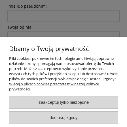
Imię lub pseudonim:
Twoja opinia:
Dbamy o Twoją prywatność
Pliki cookies i pokrewne im technologie umożliwiają poprawne
działanie strony i pomagają nam dostosować ofertę do Twoich
wyślij
potrzeb. Możesz zaakceptować wykorzystanie przez nas
wszystkich tych plików i przejść do sklepu lub dostosować użycie
plików do swoich preferencji, wybierając opcję "Dostosuj zgody".
Więcej o plikach cookies przeczytasz w naszej Polityce
prywatności.
O nas / kontakt
Koszt wysyłki
Inteligentny dom ( POCKET HOME )
zaakceptuj tylko niezbędne
Promocje i transport gratis
Automatyka NOVATEK
dostosuj zgody
Regulaminy
Polityka prywatności
Zwroty i reklamacje