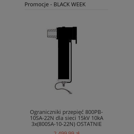
Promocje - BLACK WEEK
Ograniczniki przepięć 800PB-
10SA-22N dla sieci 15kV 10kA
3x(800SA-10-22N) OSTATNIE
SZTUKI !!!
2 499,99 zł