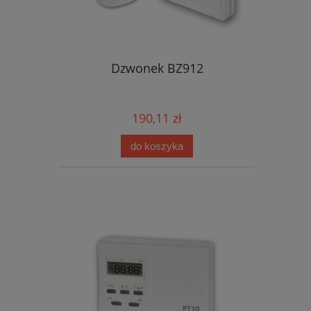
Dzwonek BZ912
190,11 zł
do koszyka