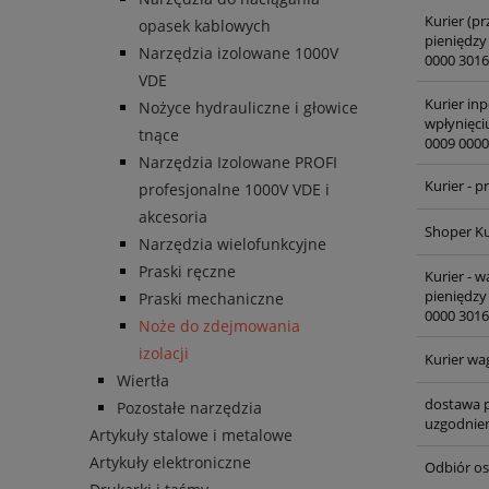
Kurier (pr
opasek kablowych
pieniędzy
Narzędzia izolowane 1000V
0000 3016
VDE
Kurier inp
Nożyce hydrauliczne i głowice
wpłynięci
tnące
0009 0000
Narzędzia Izolowane PROFI
Kurier - 
profesjonalne 1000V VDE i
akcesoria
Shoper Ku
Narzędzia wielofunkcyjne
Praski ręczne
Kurier - 
pieniędzy
Praski mechaniczne
0000 3016
Noże do zdejmowania
izolacji
Kurier wa
Wiertła
dostawa p
Pozostałe narzędzia
uzgodnien
Artykuły stalowe i metalowe
Artykuły elektroniczne
Odbiór os