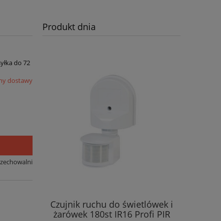
Produkt dnia
syłka do 72
my dostawy
rzechowalni
Czujnik ruchu do świetlówek i
żarówek 180st IR16 Profi PIR