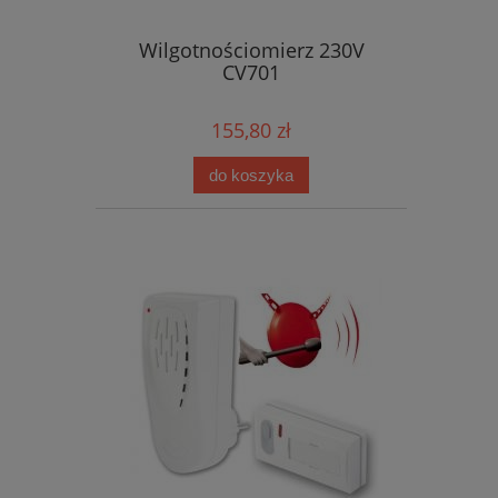
Wilgotnościomierz 230V
CV701
155,80 zł
do koszyka