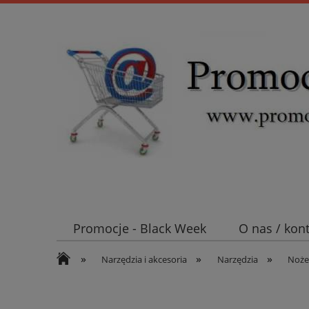
Promocje - Black Week
O nas / kon
»
»
»
Koszt wysyłki
Mufy i głowice SN E
Narzędzia i akcesoria
Narzędzia
Noże