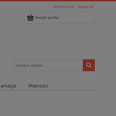
Zarejestruj się
Zaloguj się
Koszyk:
(pusty)
klamacje
Płatności
igentny dom ( POCKET HOME )