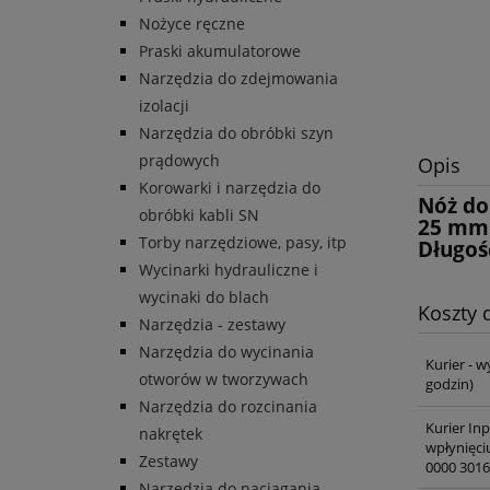
Nożyce ręczne
Praski akumulatorowe
Narzędzia do zdejmowania
izolacji
Narzędzia do obróbki szyn
prądowych
Opis
Korowarki i narzędzia do
Nóż do 
obróbki kabli SN
25 mm
Torby narzędziowe, pasy, itp
Długoś
Wycinarki hydrauliczne i
wycinaki do blach
Koszty
Narzędzia - zestawy
Narzędzia do wycinania
Kurier - w
otworów w tworzywach
godzin)
Narzędzia do rozcinania
Kurier In
nakrętek
wpłynięci
Zestawy
0000 3016
Narzędzia do naciągania