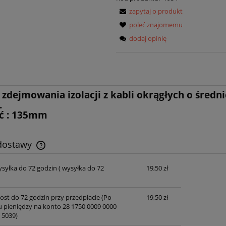
zapytaj o produkt
poleć znajomemu
dodaj opinię
zdejmowania izolacji z kabli okrągłych o średnic
.
ć : 135mm
 dostawy
ysyłka do 72 godzin
( wysyłka do 72
19,50 zł
Cena nie zawiera ewentualnych kosztów
płatności
post do 72 godzin przy przedpłacie
(Po
19,50 zł
u pieniędzy na konto 28 1750 0009 0000
 5039)