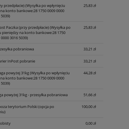
zy przedpłacie)
(Wysyłka po wpłynięciu
25,83 zł
 na konto bankowe:28 1750 0009 0000
 5039)
ost Paczka (przy przedpłacie)
(Wysyłka po
25,83 zł
u pieniędzy na konto bankowe:28 1750
 0000 3016 5039)
przesyłka pobraniowa
33,21 zł
rier InPost pobranie
33,21 zł
waga powyżej 31kg
(Wysyłka po wpłynięciu
44,28 zł
 na konto bankowe:28 1750 0009 0000
 5039)
ga powyżej 31kg - przesyłka pobraniowa
51,66 zł
oza terytorium Polski (opcja po
100,00 zł
iu)
obisty
0,00 zł