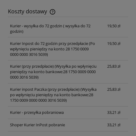
Koszty dostawy
Cena nie zawiera ewentualnych kosztów płatności
Kurier - wysyłka do 72 godzin
( wysyłka do 72
19,50 zł
godzin)
Kurier Inpost do 72 godzin przy przedpłacie
(Po
19,50 zł
wpłynięciu pieniędzy na konto 28 1750 0009
0000 0000 3016 5039)
Kurier (przy przedpłacie)
(Wysyłka po wpłynięciu
25,83 zł
pieniędzy na konto bankowe:28 1750 0009 0000
0000 3016 5039)
Kurier inpost Paczka (przy przedpłacie)
(Wysyłka
25,83 zł
po wpłynięciu pieniędzy na konto bankowe:28
1750 0009 0000 0000 3016 5039)
Kurier - przesyłka pobraniowa
33,21 zł
Shoper Kurier InPost pobranie
33,21 zł