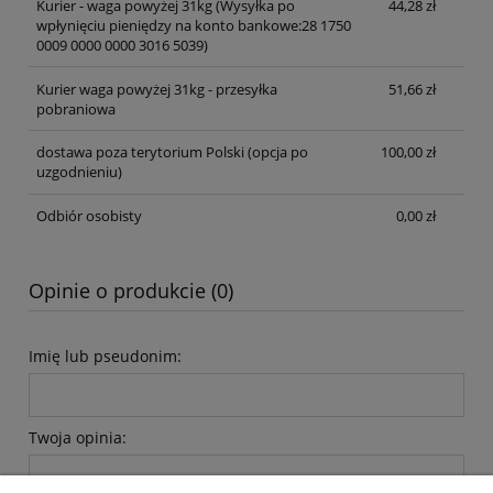
Kurier - waga powyżej 31kg
(Wysyłka po
44,28 zł
wpłynięciu pieniędzy na konto bankowe:28 1750
0009 0000 0000 3016 5039)
Kurier waga powyżej 31kg - przesyłka
51,66 zł
pobraniowa
dostawa poza terytorium Polski (opcja po
100,00 zł
uzgodnieniu)
Odbiór osobisty
0,00 zł
Opinie o produkcie (0)
Imię lub pseudonim:
Twoja opinia: