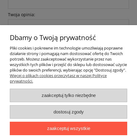
Twoja opinia:
Dbamy o Twoją prywatność
Pliki cookies i pokrewne im technologie umożliwiają poprawne
działanie strony i pomagają nam dostosować ofertę do Twoich
potrzeb. Możesz zaakceptować wykorzystanie przez nas
wyślij
wszystkich tych plików i przejść do sklepu lub dostosować użycie
plików do swoich preferencji, wybierając opcję "Dostosuj zgody".
Więcej o plikach cookies przeczytasz w naszej Polityce
prywatności.
O nas / kontakt
Koszt wysyłki
Inteligentny dom ( POCKET HOME )
zaakceptuj tylko niezbędne
Promocje i transport gratis
Automatyka NOVATEK
dostosuj zgody
Regulaminy
Polityka prywatności
Zwroty i reklamacje
Blog
zaakceptuj wszystkie
Promocyjne Ceny
|
Wiklinowa 24, 21-010 Łęczna (woj. lubelskie)
|