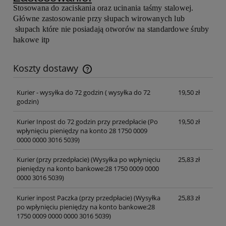
Stosowana do zaciskania oraz ucinania taśmy stalowej.
Główne zastosowanie przy słupach wirowanych lub
słupach które nie posiadają otworów na standardowe śruby
hakowe itp
Koszty dostawy
Cena nie zawiera ewentualnych kosztów płatności
Kurier - wysyłka do 72 godzin
( wysyłka do 72
19,50 zł
godzin)
Kurier Inpost do 72 godzin przy przedpłacie
(Po
19,50 zł
wpłynięciu pieniędzy na konto 28 1750 0009
0000 0000 3016 5039)
Kurier (przy przedpłacie)
(Wysyłka po wpłynięciu
25,83 zł
pieniędzy na konto bankowe:28 1750 0009 0000
0000 3016 5039)
Kurier inpost Paczka (przy przedpłacie)
(Wysyłka
25,83 zł
po wpłynięciu pieniędzy na konto bankowe:28
1750 0009 0000 0000 3016 5039)