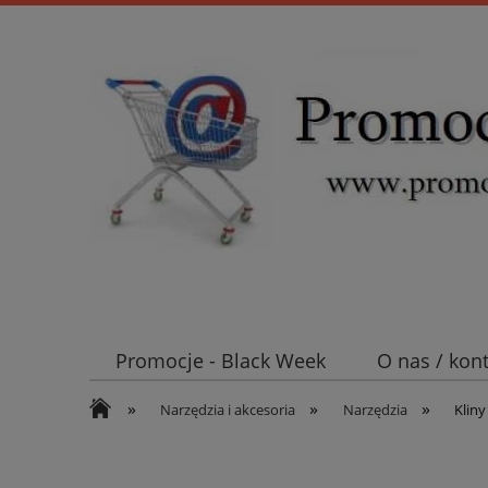
Promocje - Black Week
O nas / kon
»
»
»
Koszt wysyłki
Mufy i głowice SN E
Narzędzia i akcesoria
Narzędzia
Kliny