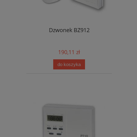
Dzwonek BZ912
190,11 zł
do koszyka