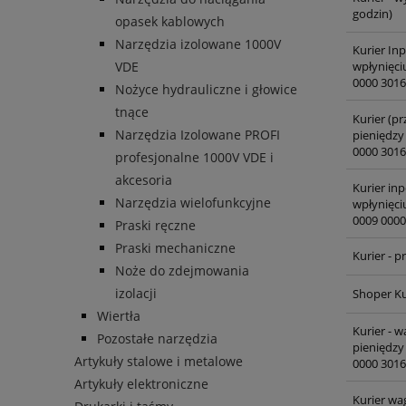
godzin)
opasek kablowych
Narzędzia izolowane 1000V
Kurier In
wpłynięci
VDE
0000 3016
Nożyce hydrauliczne i głowice
tnące
Kurier (pr
Narzędzia Izolowane PROFI
pieniędzy
0000 3016
profesjonalne 1000V VDE i
akcesoria
Kurier inp
Narzędzia wielofunkcyjne
wpłynięci
0009 0000
Praski ręczne
Praski mechaniczne
Kurier - 
Noże do zdejmowania
izolacji
Shoper Ku
Wiertła
Kurier - 
Pozostałe narzędzia
pieniędzy
Artykuły stalowe i metalowe
0000 3016
Artykuły elektroniczne
Kurier wa