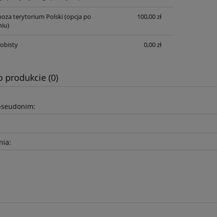
oza terytorium Polski (opcja po
100,00 zł
iu)
obisty
0,00 zł
o produkcie (0)
pseudonim:
nia: