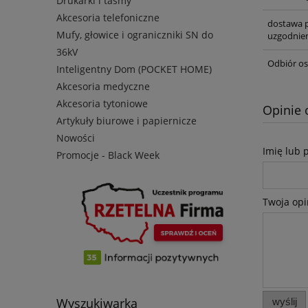
Drukarki i taśmy
Akcesoria telefoniczne
dostawa p
Mufy, głowice i ograniczniki SN do
uzgodnien
36kV
Odbiór os
Inteligentny Dom (POCKET HOME)
Akcesoria medyczne
Akcesoria tytoniowe
Opinie 
Artykuły biurowe i papiernicze
Nowości
Imię lub 
Promocje - Black Week
Twoja opi
Wyszukiwarka
wyślij