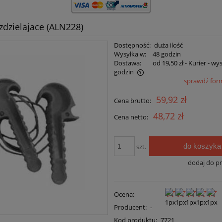
ozdzielajace (ALN228)
Dostępność:
duża ilość
Wysyłka w:
48 godzin
Dostawa:
od 19,50 zł
- Kurier - wy
godzin
sprawdź for
Cena nie zawiera ewentualnych kosztów
59,92 zł
Cena brutto:
płatności
48,72 zł
Cena netto:
do koszyka
szt.
dodaj do p
Ocena:
Producent:
-
Kod produktu:
7721