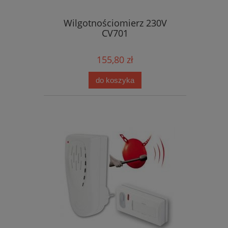
Wilgotnościomierz 230V
CV701
155,80 zł
do koszyka