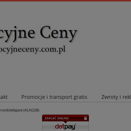
takt
Promocje i transport gratis
Zwroty i re
uromold Nexans
Automatyka NOVATEK
Intel
 rozdzielajace (ALN228)