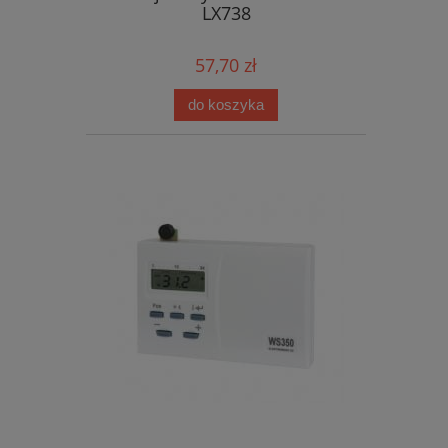
LX738
57,70 zł
do koszyka