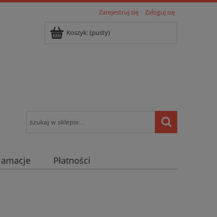
Zarejestruj się
Zaloguj się
Koszyk:
(pusty)
klamacje
Płatności
igentny dom ( POCKET HOME )