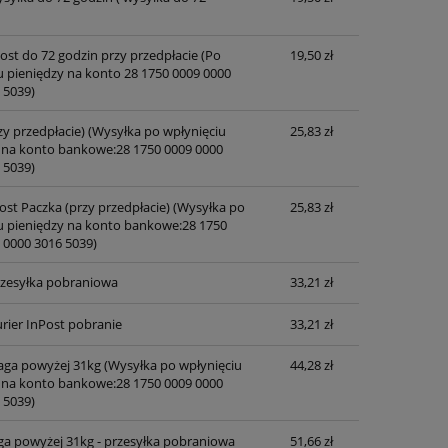
Cena nie zawiera ewentualnych kosztów
płatności
post do 72 godzin przy przedpłacie
(Po
19,50 zł
u pieniędzy na konto 28 1750 0009 0000
 5039)
zy przedpłacie)
(Wysyłka po wpłynięciu
25,83 zł
 na konto bankowe:28 1750 0009 0000
 5039)
ost Paczka (przy przedpłacie)
(Wysyłka po
25,83 zł
u pieniędzy na konto bankowe:28 1750
 0000 3016 5039)
przesyłka pobraniowa
33,21 zł
rier InPost pobranie
33,21 zł
waga powyżej 31kg
(Wysyłka po wpłynięciu
44,28 zł
 na konto bankowe:28 1750 0009 0000
 5039)
ga powyżej 31kg - przesyłka pobraniowa
51,66 zł