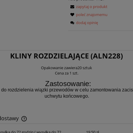
zapytaj o produkt
poleć znajomemu
dodaj opinię
KLINY ROZDZIELAJĄCE (ALN228)
Opakowanie zawiera20 sztuk
Cena za 1 szt.
Zastosowanie:
 do rozdzielenia wiązki przewodów w celu zamontowania zacis
uchwytu końcowego.
 dostawy
ysyłka do 72 godzin
( wysyłka do 72
19,50 zł