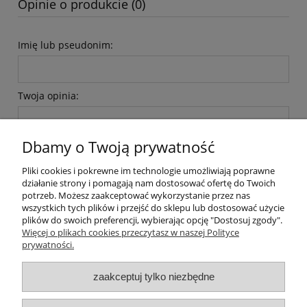
Opinie o produkcie (0)
Imię lub pseudonim:
Twoja opinia:
Dbamy o Twoją prywatność
Pliki cookies i pokrewne im technologie umożliwiają poprawne
działanie strony i pomagają nam dostosować ofertę do Twoich
potrzeb. Możesz zaakceptować wykorzystanie przez nas
wyślij
wszystkich tych plików i przejść do sklepu lub dostosować użycie
plików do swoich preferencji, wybierając opcję "Dostosuj zgody".
Więcej o plikach cookies przeczytasz w naszej Polityce
prywatności.
O nas / kontakt
Koszt wysyłki
Inteligentny dom ( POCKET HOME )
zaakceptuj tylko niezbędne
Promocje i transport gratis
Automatyka NOVATEK