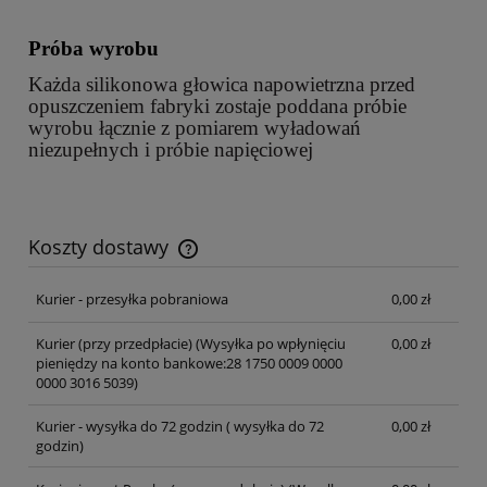
Próba wyrobu
Każda silikonowa głowica napowietrzna przed
opuszczeniem fabryki zostaje poddana próbie
wyrobu łącznie z pomiarem wyładowań
niezupełnych i próbie napięciowej
Koszty dostawy
Cena nie zawiera ewentualnych kosztów płatności
Kurier - przesyłka pobraniowa
0,00 zł
Kurier (przy przedpłacie)
(Wysyłka po wpłynięciu
0,00 zł
pieniędzy na konto bankowe:28 1750 0009 0000
0000 3016 5039)
Kurier - wysyłka do 72 godzin
( wysyłka do 72
0,00 zł
godzin)