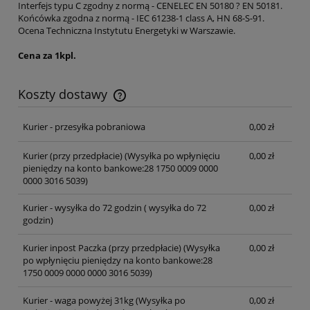
Interfejs typu C zgodny z normą - CENELEC EN 50180 ? EN 50181.
Końcówka zgodna z normą - IEC 61238-1 class A, HN 68-S-91.
Ocena Techniczna Instytutu Energetyki w Warszawie.
Cena za 1kpl.
Koszty dostawy
Cena nie zawiera ewentualnych kosztów płatności
Kurier - przesyłka pobraniowa
0,00 zł
Kurier (przy przedpłacie)
(Wysyłka po wpłynięciu
0,00 zł
pieniędzy na konto bankowe:28 1750 0009 0000
0000 3016 5039)
Kurier - wysyłka do 72 godzin
( wysyłka do 72
0,00 zł
godzin)
Kurier inpost Paczka (przy przedpłacie)
(Wysyłka
0,00 zł
po wpłynięciu pieniędzy na konto bankowe:28
1750 0009 0000 0000 3016 5039)
Kurier - waga powyżej 31kg
(Wysyłka po
0,00 zł