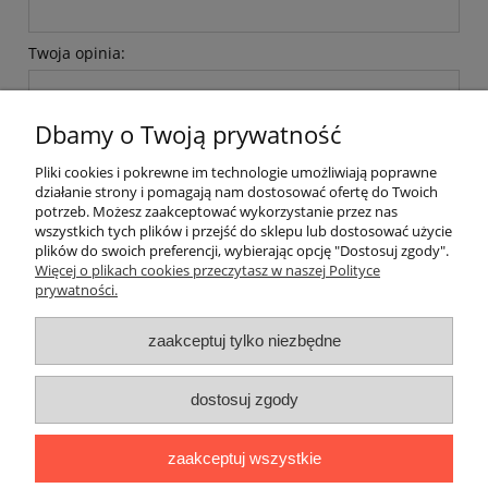
Twoja opinia:
Dbamy o Twoją prywatność
Pliki cookies i pokrewne im technologie umożliwiają poprawne
działanie strony i pomagają nam dostosować ofertę do Twoich
wyślij
potrzeb. Możesz zaakceptować wykorzystanie przez nas
wszystkich tych plików i przejść do sklepu lub dostosować użycie
plików do swoich preferencji, wybierając opcję "Dostosuj zgody".
Więcej o plikach cookies przeczytasz w naszej Polityce
prywatności.
O nas / kontakt
Koszt wysyłki
Inteligentny dom ( POCKET HOME )
zaakceptuj tylko niezbędne
Promocje i transport gratis
Automatyka NOVATEK
dostosuj zgody
Regulaminy
Polityka prywatności
Zwroty i reklamacje
Blog
zaakceptuj wszystkie
Promocyjne Ceny
|
Wiklinowa 24, 21-010 Łęczna (woj. lubelskie)
|