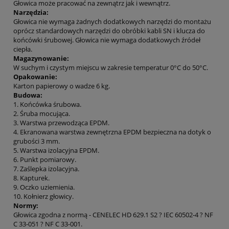
Głowica może pracować na zewnątrz jak i wewnątrz.
Narzędzia:
Głowica nie wymaga żadnych dodatkowych narzędzi do montażu
oprócz standardowych narzędzi do obróbki kabli SN i klucza do
końcówki śrubowej. Głowica nie wymaga dodatkowych źródeł
ciepła.
Magazynowanie:
W suchym i czystym miejscu w zakresie temperatur 0°C do 50°C.
Opakowanie:
Karton papierowy o wadze 6 kg.
Budowa:
1. Końcówka śrubowa.
2. Śruba mocująca.
3. Warstwa przewodząca EPDM.
4. Ekranowana warstwa zewnętrzna EPDM bezpieczna na dotyk o
grubości 3 mm.
5. Warstwa izolacyjna EPDM.
6. Punkt pomiarowy.
7. Zaślepka izolacyjna.
8. Kapturek.
9. Oczko uziemienia.
10. Kołnierz głowicy.
Normy:
Głowica zgodna z normą - CENELEC HD 629.1 S2 ? IEC 60502-4 ? NF
C 33-051 ? NF C 33-001.