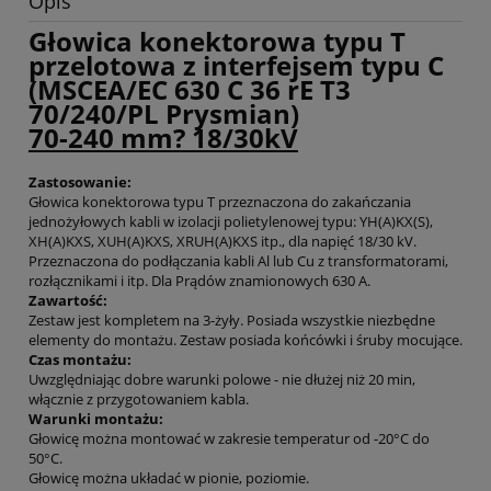
Opis
Głowica konektorowa typu T
przelotowa z interfejsem typu C
(MSCEA/EC 630 C 36 rE T3
70/240/PL Prysmian)
70-240 mm? 18/30kV
Zastosowanie:
Głowica konektorowa typu T przeznaczona do zakańczania
jednożyłowych kabli w izolacji polietylenowej typu: YH(A)KX(S),
XH(A)KXS, XUH(A)KXS, XRUH(A)KXS itp., dla napięć 18/30 kV.
Przeznaczona do podłączania kabli Al lub Cu z transformatorami,
rozłącznikami i itp. Dla Prądów znamionowych 630 A.
Zawartość:
Zestaw jest kompletem na 3-żyły. Posiada wszystkie niezbędne
elementy do montażu. Zestaw posiada końcówki i śruby mocujące.
Czas montażu:
Uwzględniając dobre warunki polowe - nie dłużej niż 20 min,
włącznie z przygotowaniem kabla.
Warunki montażu:
Głowicę można montować w zakresie temperatur od -20°C do
50°C.
Głowicę można układać w pionie, poziomie.