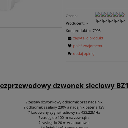
Ocena:
Producent:
-
Kod produktu:
7995
zapytaj o produkt
poleć znajomemu
dodaj opinię
ezprzewodowy dzwonek sieciowy BZ
? zestaw dzwonkowy odbiornik oraz nadajnik
? odbiornik zasilany 230V a nadajnik baterią 12V
? kodowany sygnał radiowy na 433,22MHz
? zasięg do 100 m na zewnątrz
? zasięg do 20 m w zabudowie
? dźwięk ? trój tonowy gong