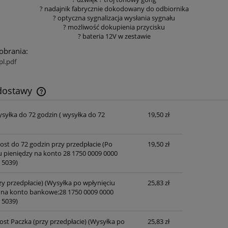
? nadajnik fabrycznie dokodowany do odbiornika
? optyczna sygnalizacja wysłania sygnału
? możliwość dokupienia przycisku
? bateria 12V w zestawie
pobrania:
pl.pdf
 dostawy
ysyłka do 72 godzin
( wysyłka do 72
19,50 zł
Cena nie zawiera ewentualnych kosztów
płatności
post do 72 godzin przy przedpłacie
(Po
19,50 zł
u pieniędzy na konto 28 1750 0009 0000
 5039)
zy przedpłacie)
(Wysyłka po wpłynięciu
25,83 zł
 na konto bankowe:28 1750 0009 0000
 5039)
ost Paczka (przy przedpłacie)
(Wysyłka po
25,83 zł