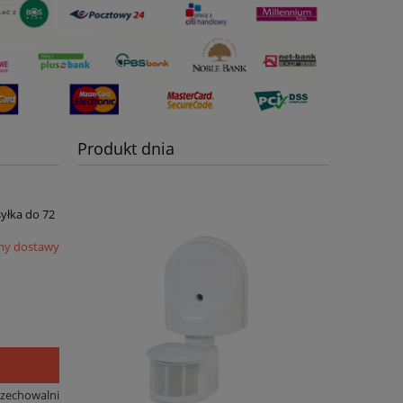
Produkt dnia
syłka do 72
my dostawy
rzechowalni