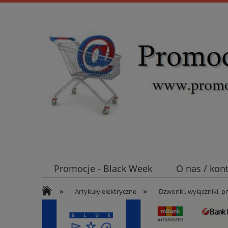
Promocje - Black Week
O nas / kon
»
»
Koszt wysyłki
Mufy i głowice SN E
Artykuły elektryczne
Dzwonki, wyłączniki, p