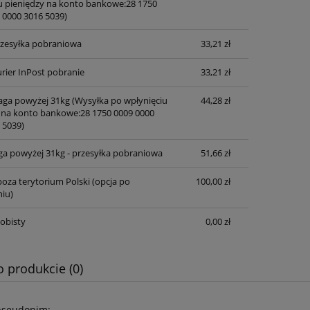
u pieniędzy na konto bankowe:28 1750
 0000 3016 5039)
przesyłka pobraniowa
33,21 zł
rier InPost pobranie
33,21 zł
waga powyżej 31kg
(Wysyłka po wpłynięciu
44,28 zł
 na konto bankowe:28 1750 0009 0000
 5039)
ga powyżej 31kg - przesyłka pobraniowa
51,66 zł
oza terytorium Polski (opcja po
100,00 zł
iu)
obisty
0,00 zł
o produkcie (0)
pseudonim: