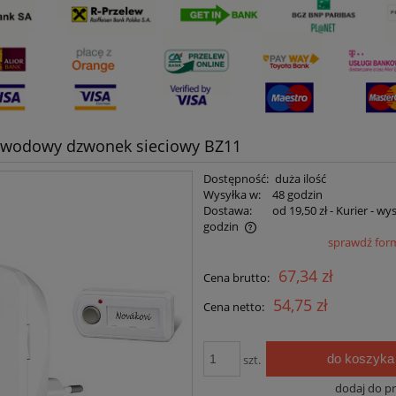
ewodowy dzwonek sieciowy BZ11
Dostępność:
duża ilość
Wysyłka w:
48 godzin
Dostawa:
od 19,50 zł
- Kurier - wy
godzin
sprawdź for
Cena nie zawiera ewentualnych kosztów
67,34 zł
Cena brutto:
płatności
54,75 zł
Cena netto:
do koszyka
szt.
dodaj do p