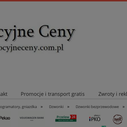
takt
Promocje i transport gratis
Zwroty i re
»
»
»
uromold Nexans
Automatyka NOVATEK
Intel
rogramatory, gniazdka
Dzwonki
Dzwonki bezprzewodowe