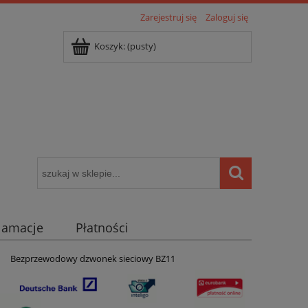
Zarejestruj się
Zaloguj się
Koszyk:
(pusty)
klamacje
Płatności
igentny dom ( POCKET HOME )
Bezprzewodowy dzwonek sieciowy BZ11