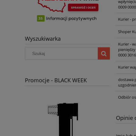
wpłynięci
0009 0000
Kurier - 
Shoper Ku
Wyszukiwarka
Kurier - 
pieniędzy
0000 3016
Kurier wa
Promocje - BLACK WEEK
dostawa p
uzgodnien
Odbiór os
Opinie 
Imię lub 