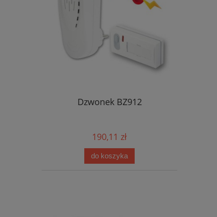
Dzwonek BZ912
190,11 zł
do koszyka