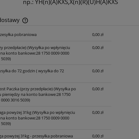
np.: YH(n)(A)KXS,X(n)(R)(U)H(A)KXS
 dostawy
przesyłka pobraniowa
0,00 zł
Cena nie zawiera ewentualnych kosztów
płatności
zy przedpłacie)
(Wysyłka po wpłynięciu
0,00 zł
 na konto bankowe:28 1750 0009 0000
 5039)
ysyłka do 72 godzin
( wysyłka do 72
0,00 zł
ost Paczka (przy przedpłacie)
(Wysyłka po
0,00 zł
u pieniędzy na konto bankowe:28 1750
 0000 3016 5039)
waga powyżej 31kg
(Wysyłka po wpłynięciu
0,00 zł
 na konto bankowe:28 1750 0009 0000
 5039)
ga powyżej 31kg - przesyłka pobraniowa
0,00 zł