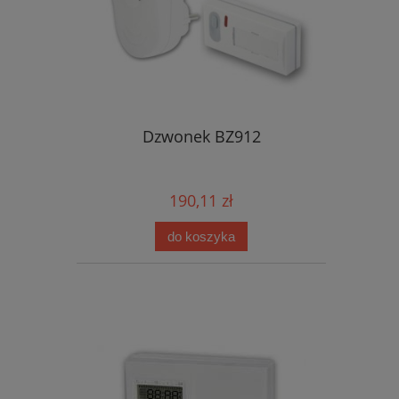
Dzwonek BZ912
190,11 zł
do koszyka