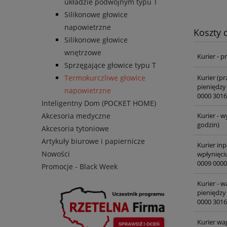
układzie podwójnym typu T
Silikonowe głowice
napowietrzne
Koszty
Silikonowe głowice
wnętrzowe
Kurier - 
Sprzęgające głowice typu T
Kurier (pr
Termokurczliwe głowice
pieniędzy
napowietrzne
0000 3016
Inteligentny Dom (POCKET HOME)
Akcesoria medyczne
Kurier - w
godzin)
Akcesoria tytoniowe
Artykuły biurowe i papiernicze
Kurier inp
Nowości
wpłynięci
0009 0000
Promocje - Black Week
Kurier - 
pieniędzy
0000 3016
Kurier wa