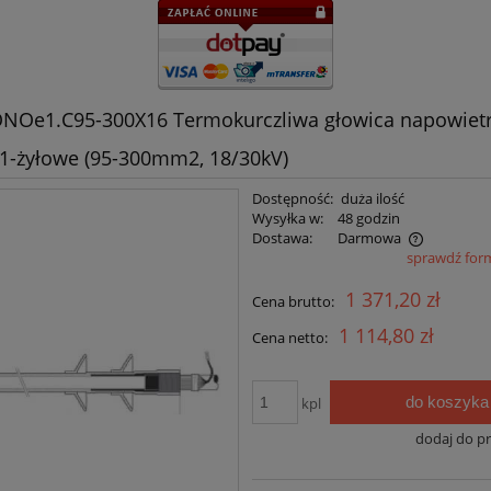
NOe1.C95-300X16 Termokurczliwa głowica napowietr
 1-żyłowe (95-300mm2, 18/30kV)
Dostępność:
duża ilość
Wysyłka w:
48 godzin
Dostawa:
Darmowa
sprawdź for
Cena nie zawiera ewentualnych kosztów
1 371,20 zł
Cena brutto:
płatności
1 114,80 zł
Cena netto:
do koszyka
kpl
dodaj do p