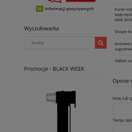
Kurier In
wpłynięci
0000 3016
Wyszukiwarka
Shoper Ku
dostawa p
uzgodnien
Odbiór os
Promocje - BLACK WEEK
Opinie 
Imię lub 
Twoja opi