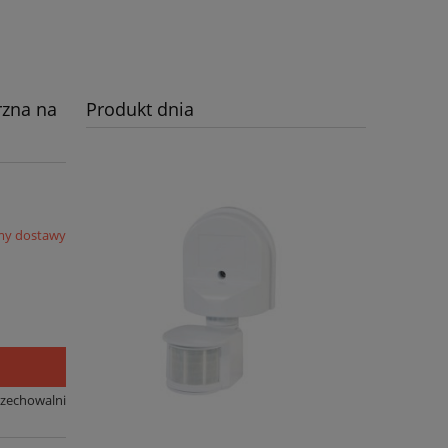
zna na
Produkt dnia
my dostawy
rzechowalni