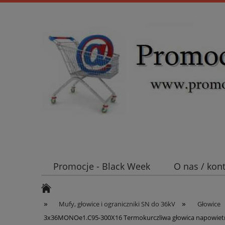
Promocje - Black Week
O nas / kon
Koszt wysyłki
Mufy i głowice SN E
»
»
Mufy, głowice i ograniczniki SN do 36kV
Głowice
3x36MONOe1.C95-300X16 Termokurczliwa głowica napowietrz