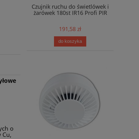
Czujnik ruchu do świetlówek i
żarówek 180st IR16 Profi PIR
191,58 zł
do koszyka
żyłowe
ych o
w Cu,