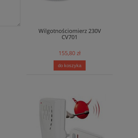
Wilgotnościomierz 230V
CV701
155,80 zł
do koszyka