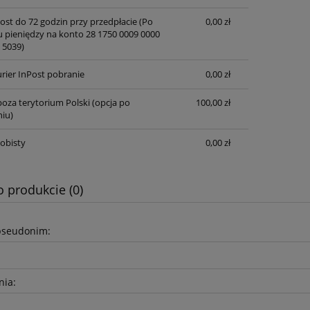
post do 72 godzin przy przedpłacie
(Po
0,00 zł
u pieniędzy na konto 28 1750 0009 0000
 5039)
rier InPost pobranie
0,00 zł
oza terytorium Polski (opcja po
100,00 zł
iu)
obisty
0,00 zł
o produkcie (0)
pseudonim:
nia: