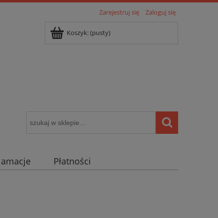
Zarejestruj się
Zaloguj się
Koszyk:
(pusty)
klamacje
Płatności
igentny dom ( POCKET HOME )