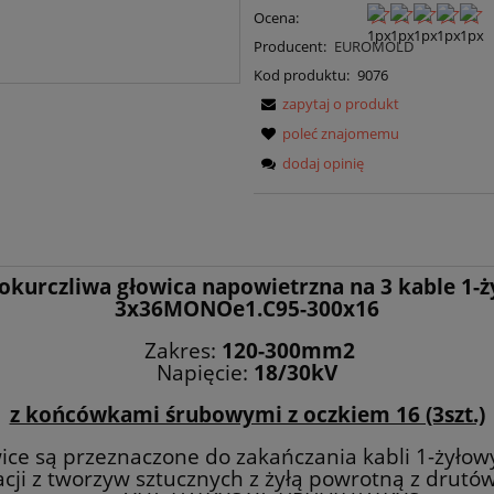
Ocena:
Producent:
EUROMOLD
Kod produktu:
9076
zapytaj o produkt
poleć znajomemu
dodaj opinię
kurczliwa głowica napowietrzna na 3 kable 1-
3x36MONOe1.C95-300x16
Zakres:
120-300mm2
Napięcie:
18/30kV
z końcówkami śrubowymi z oczkiem 16 (3szt.)
ice są przeznaczone do zakańczania kabli 1-żyłow
acji z tworzyw sztucznych z żyłą powrotną z drutó