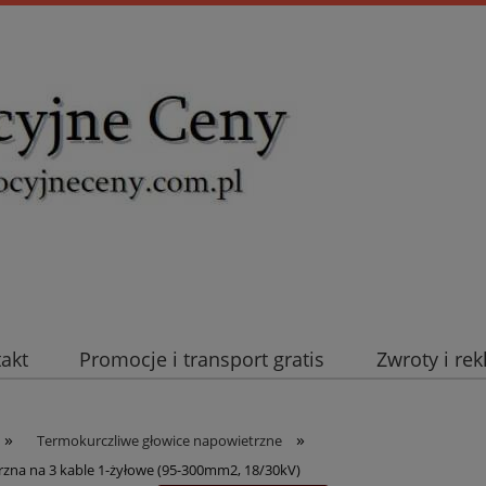
takt
Promocje i transport gratis
Zwroty i re
uromold Nexans
Automatyka NOVATEK
Intel
»
»
Termokurczliwe głowice napowietrzne
na na 3 kable 1-żyłowe (95-300mm2, 18/30kV)