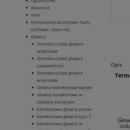
Ograniczniki
Akcesoria
Inne
Komponenty do zestawu mufy
taśmowo- żywicznej
Głowice
Termokurczliwe głowice
wnętrzowe
Zimnokurczliwe głowice
Opis
napowietrzne
Zimnokurczliwe głowice
Termo
wnętrzowe
Głowice konektorowe kątowe
Głowice konektorowe w
układzie potrójnym
Konektorowe głowice proste
Konektorowe głowice typu T
Głow
Konektorowe głowice w
izol