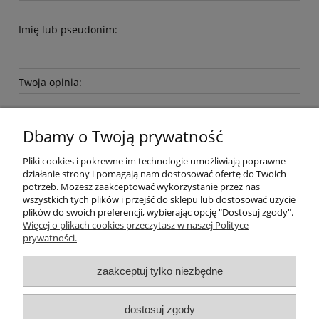
Imię lub pseudonim:
Twoja opinia:
Dbamy o Twoją prywatność
Pliki cookies i pokrewne im technologie umożliwiają poprawne
działanie strony i pomagają nam dostosować ofertę do Twoich
wyślij
potrzeb. Możesz zaakceptować wykorzystanie przez nas
wszystkich tych plików i przejść do sklepu lub dostosować użycie
plików do swoich preferencji, wybierając opcję "Dostosuj zgody".
Więcej o plikach cookies przeczytasz w naszej Polityce
prywatności.
O nas / kontakt
Koszt wysyłki
Inteligentny dom ( POCKET HOME )
zaakceptuj tylko niezbędne
Promocje i transport gratis
Automatyka NOVATEK
dostosuj zgody
Regulaminy
Polityka prywatności
Zwroty i reklamacje