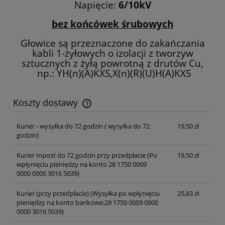
Napięcie:
6/10kV
bez końcówek śrubowych
Głowice są przeznaczone do zakańczania
kabli 1-żyłowych o izolacji z tworzyw
sztucznych z żyłą powrotną z drutów Cu,
np.: YH(n)(A)KXS,X(n)(R)(U)H(A)KXS
Koszty dostawy
Cena nie zawiera ewentualnych kosztów płatności
Kurier - wysyłka do 72 godzin
( wysyłka do 72
19,50 zł
godzin)
Kurier Inpost do 72 godzin przy przedpłacie
(Po
19,50 zł
wpłynięciu pieniędzy na konto 28 1750 0009
0000 0000 3016 5039)
Kurier (przy przedpłacie)
(Wysyłka po wpłynięciu
25,83 zł
pieniędzy na konto bankowe:28 1750 0009 0000
0000 3016 5039)