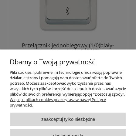
Przełącznik jednobiegowy (1/0)biały-
aluminium-biały 010122
Dbamy o Twoją prywatność
15,92 zł
Pliki cookies i pokrewne im technologie umożliwiają poprawne
12,94 zł
działanie strony i pomagają nam dostosować ofertę do Twoich
Cena netto:
potrzeb. Możesz zaakceptować wykorzystanie przez nas
wszystkich tych plików i przejść do sklepu lub dostosować użycie
plików do swoich preferencji, wybierając opcję "Dostosuj zgody".
Więcej o plikach cookies przeczytasz w naszej Polityce
prywatności.
O nas / kontakt
Koszt wysyłki
Inteligentny dom ( POCKET HOME )
zaakceptuj tylko niezbędne
Promocje i transport gratis
Automatyka NOVATEK
dostosuj zgody