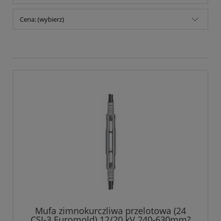
Cena: (wybierz)
Mufa zimnokurczliwa przelotowa (24
CSJ-3 Euromold) 12/20 kV 240-630mm?