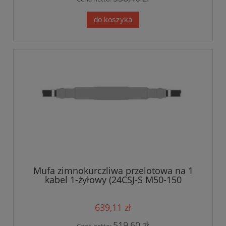
do koszyka
Mufa zimnokurczliwa przelotowa na 1
kabel 1-żyłowy (24CSJ-S M50-150
Euromold) 12/20kV 50-150mm?
639,11 zł
519,60 zł
Cena netto: