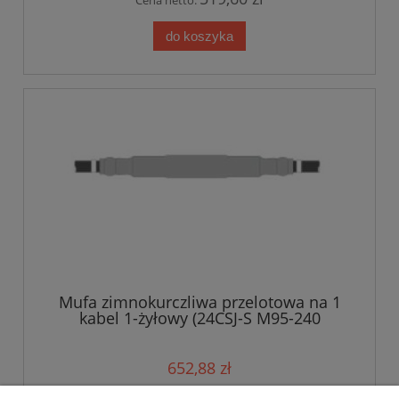
do koszyka
Mufa zimnokurczliwa przelotowa na 1
kabel 1-żyłowy (24CSJ-S M95-240
Euromold) 12/20kV 95-240mm?
652,88 zł
530,80 zł