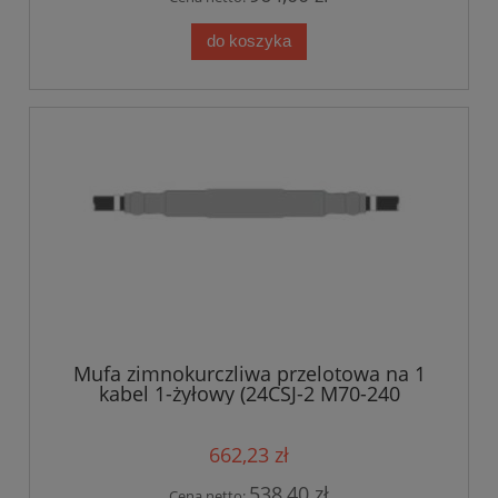
do koszyka
Mufa zimnokurczliwa przelotowa na 1
kabel 1-żyłowy (24CSJ-2 M70-240
Euromold) 12/20kV 70-240mm?
662,23 zł
538,40 zł
Cena netto: