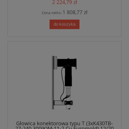
2 224,79 zł
1 808,77 zł
Cena netto:
do koszyka
Głowica konektorowa typu T (3xK430TB-
27-240.300(K)M-11-2 Cu Euromold) 12/20