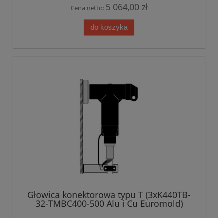
5 064,00 zł
Cena netto:
do koszyka
Głowica konektorowa typu T (3xK440TB-
32-TMBC400-500 Alu i Cu Euromold)
12/20 kV