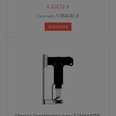
6 228,72 zł
5 064,00 zł
Cena netto:
do koszyka
Głowica konektorowa typu T (3xK440TB-