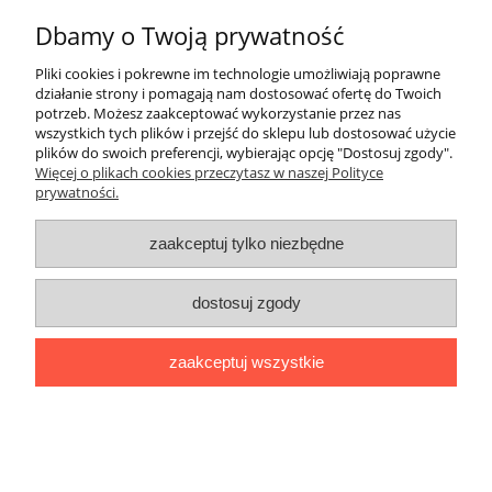
Dbamy o Twoją prywatność
Pliki cookies i pokrewne im technologie umożliwiają poprawne
działanie strony i pomagają nam dostosować ofertę do Twoich
potrzeb. Możesz zaakceptować wykorzystanie przez nas
wszystkich tych plików i przejść do sklepu lub dostosować użycie
plików do swoich preferencji, wybierając opcję "Dostosuj zgody".
Więcej o plikach cookies przeczytasz w naszej Polityce
prywatności.
zaakceptuj tylko niezbędne
dostosuj zgody
Głowica konektorowa typu T (3xM400TB-
zaakceptuj wszystkie
22-50(K)M-11-2 Cu Euromold) 18/30 kV
4 449,90 zł
3 617,80 zł
Cena netto: