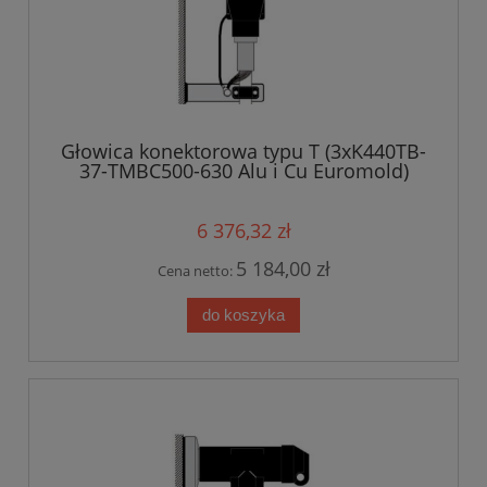
Głowica konektorowa typu T (3xK440TB-
37-TMBC500-630 Alu i Cu Euromold)
12/20 kV
6 376,32 zł
5 184,00 zł
Cena netto:
do koszyka