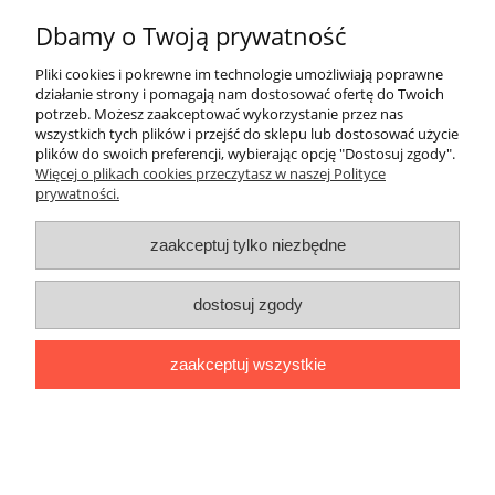
do koszyka
Dbamy o Twoją prywatność
Pliki cookies i pokrewne im technologie umożliwiają poprawne
działanie strony i pomagają nam dostosować ofertę do Twoich
potrzeb. Możesz zaakceptować wykorzystanie przez nas
wszystkich tych plików i przejść do sklepu lub dostosować użycie
plików do swoich preferencji, wybierając opcję "Dostosuj zgody".
Więcej o plikach cookies przeczytasz w naszej Polityce
prywatności.
zaakceptuj tylko niezbędne
dostosuj zgody
zaakceptuj wszystkie
WRPK 75/22 Pogrubiane rury
termokurczliwe z klejem (1)
55,84 zł
45,40 zł
Cena netto: