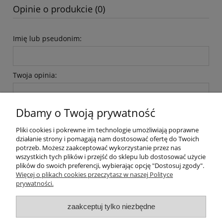
Opinie o produkcie (0)
Imię lub pseudonim:
Twoja opinia:
Dbamy o Twoją prywatność
Pliki cookies i pokrewne im technologie umożliwiają poprawne
działanie strony i pomagają nam dostosować ofertę do Twoich
wyślij
potrzeb. Możesz zaakceptować wykorzystanie przez nas
wszystkich tych plików i przejść do sklepu lub dostosować użycie
plików do swoich preferencji, wybierając opcję "Dostosuj zgody".
Więcej o plikach cookies przeczytasz w naszej Polityce
prywatności.
O nas / kontakt
Koszt wysyłki
Inteligentny dom ( POCKET HOME )
zaakceptuj tylko niezbędne
Promocje i transport gratis
Automatyka NOVATEK