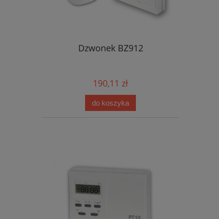
Dzwonek BZ912
190,11 zł
do koszyka