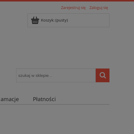
Zarejestruj się
Zaloguj się
Koszyk:
(pusty)
klamacje
Płatności
igentny dom ( POCKET HOME )