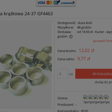
a krążkowa 24-37 GF4463
Dostępność:
duża ilość
Wysyłka w:
48 godzin
Dostawa:
od 19,50 zł
- Kurier - wy
godzin
sprawdź for
Cena nie zawiera ewentualnych kosztów
12,02 zł
Cena brutto:
płatności
9,77 zł
Cena netto:
do koszyka
szt.
dodaj do p
Ocena:
Producent:
-
Kod produktu:
8520