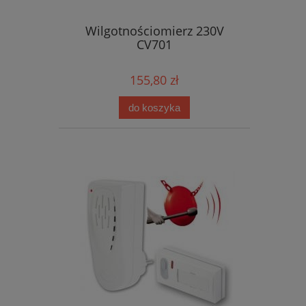
Wilgotnościomierz 230V
CV701
155,80 zł
do koszyka