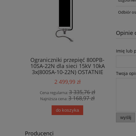
uzgodnien
Odbiór os
Opinie 
Imię lub 
Ograniczniki przepięć 800PB-
10SA-22N dla sieci 15kV 10kA
3x(800SA-10-22N) OSTATNIE
Twoja opi
SZTUKI !!!
2 499,99 zł
3 335,76 zł
Cena regularna:
3 168,97 zł
Najniższa cena:
do koszyka
wyślij
Producenci