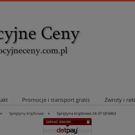
takt
Promocje i transport gratis
Zwroty i re
»
»
uromold Nexans
Automatyka NOVATEK
Intel
Sprężyny krążkowe
Sprężyna krążkowa 24-37 GF4463