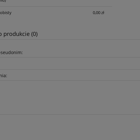
iu)
obisty
0,00 zł
o produkcie (0)
pseudonim:
nia: