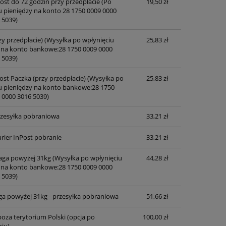
post do 72 godzin przy przedpłacie
(Po
19,50 zł
u pieniędzy na konto 28 1750 0009 0000
 5039)
zy przedpłacie)
(Wysyłka po wpłynięciu
25,83 zł
 na konto bankowe:28 1750 0009 0000
 5039)
ost Paczka (przy przedpłacie)
(Wysyłka po
25,83 zł
u pieniędzy na konto bankowe:28 1750
 0000 3016 5039)
przesyłka pobraniowa
33,21 zł
rier InPost pobranie
33,21 zł
waga powyżej 31kg
(Wysyłka po wpłynięciu
44,28 zł
 na konto bankowe:28 1750 0009 0000
 5039)
ga powyżej 31kg - przesyłka pobraniowa
51,66 zł
oza terytorium Polski (opcja po
100,00 zł