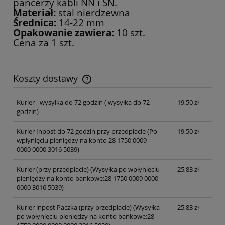
pancerzy kabli NN i SN.
Materiał:
stal nierdzewna
Średnica:
14-22 mm
Opakowanie zawiera:
10 szt.
Cena za 1 szt.
Koszty dostawy
Cena nie zawiera ewentualnych kosztów płatności
Kurier - wysyłka do 72 godzin
( wysyłka do 72
19,50 zł
godzin)
Kurier Inpost do 72 godzin przy przedpłacie
(Po
19,50 zł
wpłynięciu pieniędzy na konto 28 1750 0009
0000 0000 3016 5039)
Kurier (przy przedpłacie)
(Wysyłka po wpłynięciu
25,83 zł
pieniędzy na konto bankowe:28 1750 0009 0000
0000 3016 5039)
Kurier inpost Paczka (przy przedpłacie)
(Wysyłka
25,83 zł
po wpłynięciu pieniędzy na konto bankowe:28