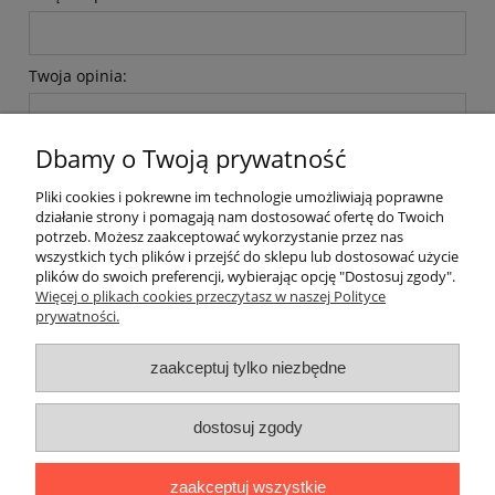
Twoja opinia:
Dbamy o Twoją prywatność
Pliki cookies i pokrewne im technologie umożliwiają poprawne
działanie strony i pomagają nam dostosować ofertę do Twoich
potrzeb. Możesz zaakceptować wykorzystanie przez nas
wyślij
wszystkich tych plików i przejść do sklepu lub dostosować użycie
plików do swoich preferencji, wybierając opcję "Dostosuj zgody".
Więcej o plikach cookies przeczytasz w naszej Polityce
prywatności.
O nas / kontakt
Koszt wysyłki
Inteligentny dom ( POCKET HOME )
zaakceptuj tylko niezbędne
Promocje i transport gratis
Automatyka NOVATEK
dostosuj zgody
Regulaminy
Polityka prywatności
Zwroty i reklamacje
Blog
zaakceptuj wszystkie