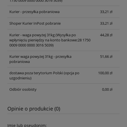
1750 0009 0000 0000 3016 5039)
Kurier - przesyłka pobraniowa
33,21 zł
Shoper Kurier InPost pobranie
33,21 zł
Kurier - waga powyżej 31kg
(Wysyłka po
44,28 zł
wpłynięciu pieniędzy na konto bankowe:28 1750
0009 0000 0000 3016 5039)
Kurier waga powyżej 31kg - przesyłka
51,66 zł
pobraniowa
dostawa poza terytorium Polski (opcja po
100,00 zł
uzgodnieniu)
Odbiór osobisty
0,00 zł
Opinie o produkcie (0)
Imię lub pseudonim: