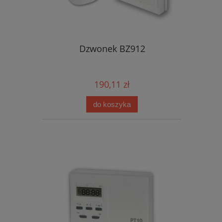
Dzwonek BZ912
190,11 zł
do koszyka