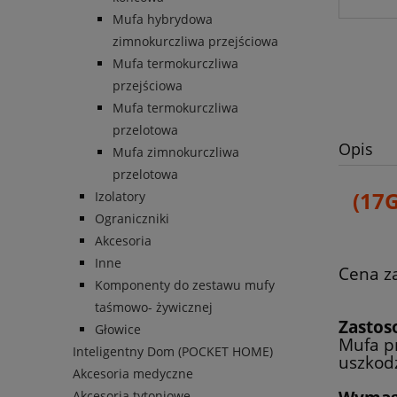
Mufa hybrydowa
zimnokurczliwa przejściowa
Mufa termokurczliwa
przejściowa
Mufa termokurczliwa
przelotowa
Opis
Mufa zimnokurczliwa
przelotowa
(17G
Izolatory
Ograniczniki
Akcesoria
Inne
Cena z
Komponenty do zestawu mufy
taśmowo- żywicznej
Zastos
Głowice
Mufa p
Inteligentny Dom (POCKET HOME)
uszkod
Akcesoria medyczne
Akcesoria tytoniowe