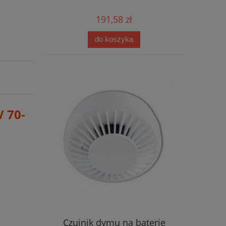
191,58 zł
do koszyka
V 70-
Czujnik dymu na baterie