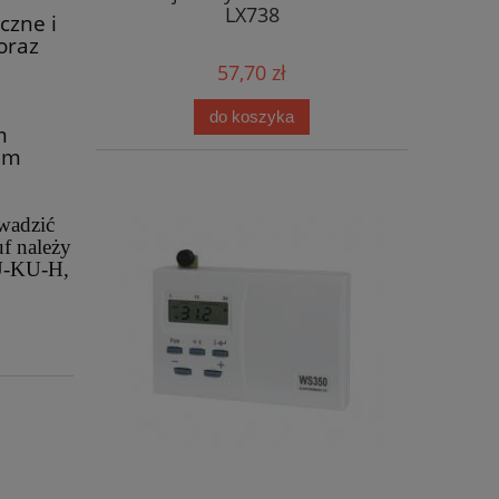
LX738
czne i
oraz
57,70 zł
do koszyka
m
em
owadzić
uf należy
U-KU-H,