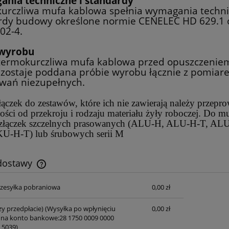
nia techniczne i standardy
urczliwa mufa kablowa spełnia wymagania techni
rdy budowy określone normie CENELEC HD 629.1 
02-4.
 wyrobu
termokurczliwa mufa kablowa przed opuszczenie
i zostaje poddana próbie wyrobu łącznie z pomiar
wań niezupełnych.
ączek do zestawów, które ich nie zawierają należy przepr
ości od przekroju i rodzaju materiału żyły roboczej. Do m
złączek szczelnych prasowanych (ALU-H, ALU-H-T, AL
U-H-T) lub śrubowych serii M
 dostawy
przesyłka pobraniowa
0,00 zł
Cena nie zawiera ewentualnych kosztów
płatności
zy przedpłacie)
(Wysyłka po wpłynięciu
0,00 zł
 na konto bankowe:28 1750 0009 0000
 5039)