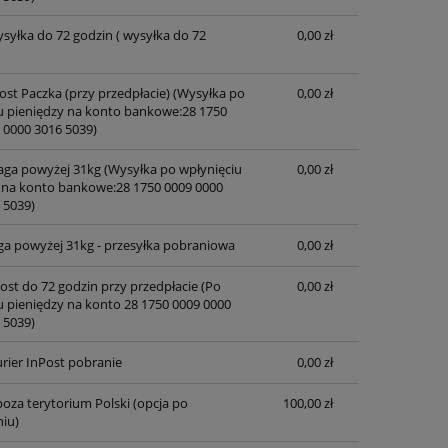
ysyłka do 72 godzin
( wysyłka do 72
0,00 zł
ost Paczka (przy przedpłacie)
(Wysyłka po
0,00 zł
u pieniędzy na konto bankowe:28 1750
 0000 3016 5039)
waga powyżej 31kg
(Wysyłka po wpłynięciu
0,00 zł
 na konto bankowe:28 1750 0009 0000
 5039)
ga powyżej 31kg - przesyłka pobraniowa
0,00 zł
post do 72 godzin przy przedpłacie
(Po
0,00 zł
u pieniędzy na konto 28 1750 0009 0000
 5039)
rier InPost pobranie
0,00 zł
oza terytorium Polski (opcja po
100,00 zł
iu)