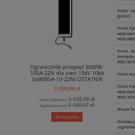
Kurier - w
godzin)
Kurier inp
wpłynięci
0009 0000
Kurier - 
pieniędzy
0000 3016
Ograniczniki przepięć 800PB-
10SA-22N dla sieci 15kV 10kA
Kurier wa
3x(800SA-10-22N) OSTATNIE
SZTUKI !!!
Kurier In
2 499,99 zł
wpłynięci
0000 3016
3 335,76 zł
Cena regularna:
3 168,97 zł
Najniższa cena:
Shoper Ku
do koszyka
dostawa p
uzgodnien