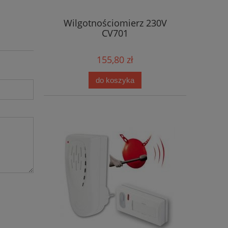
Wilgotnościomierz 230V
CV701
155,80 zł
do koszyka