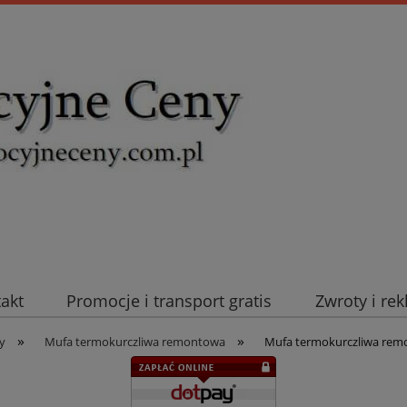
takt
Promocje i transport gratis
Zwroty i re
»
»
uromold Nexans
Automatyka NOVATEK
Intel
y
Mufa termokurczliwa remontowa
Mufa termokurczliwa rem