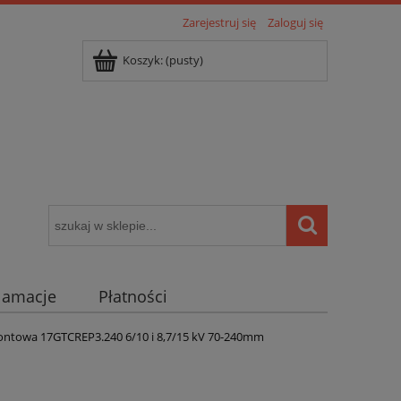
Zarejestruj się
Zaloguj się
Koszyk:
(pusty)
klamacje
Płatności
igentny dom ( POCKET HOME )
ontowa 17GTCREP3.240 6/10 i 8,7/15 kV 70-240mm