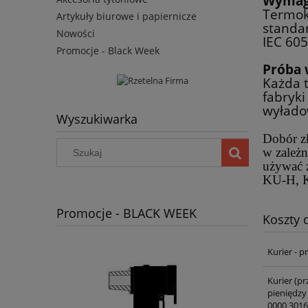
Wymaga
Termok
Artykuły biurowe i papiernicze
standa
Nowości
IEC 605
Promocje - Black Week
Próba
Każda 
fabryk
wyłado
Wyszukiwarka
Dobór zł
w zależn
używać 
KU-H, K
Promocje - BLACK WEEK
Koszty
Kurier - 
Kurier (pr
pieniędzy
0000 3016