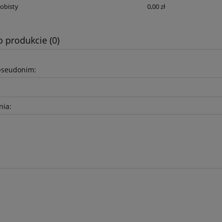
obisty
0,00 zł
o produkcie (0)
pseudonim:
nia: