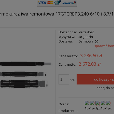
rmokurczliwa remontowa 17GTCREP3.240 6/10 i 8,7/1
Dostępność:
duża ilość
Wysyłka w:
48 godzin
Dostawa:
Darmowa
sprawdź for
Cena nie zawiera ewentualnych kosztów
3 286,60 zł
Cena brutto:
płatności
2 672,03 zł
Cena netto:
do koszyka
szt.
dodaj do p
Ocena:
Producent:
-