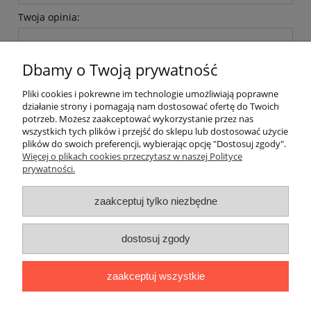
Twoja opinia:
Dbamy o Twoją prywatność
Pliki cookies i pokrewne im technologie umożliwiają poprawne
działanie strony i pomagają nam dostosować ofertę do Twoich
wyślij
potrzeb. Możesz zaakceptować wykorzystanie przez nas
wszystkich tych plików i przejść do sklepu lub dostosować użycie
plików do swoich preferencji, wybierając opcję "Dostosuj zgody".
Więcej o plikach cookies przeczytasz w naszej Polityce
prywatności.
O nas / kontakt
Koszt wysyłki
Inteligentny dom ( POCKET HOME )
zaakceptuj tylko niezbędne
Promocje i transport gratis
Automatyka NOVATEK
dostosuj zgody
Regulaminy
Polityka prywatności
Zwroty i reklamacje
Blog
zaakceptuj wszystkie
Promocyjne Ceny
|
Wiklinowa 24, 21-010 Łęczna (woj. lubelskie)
|
NIP: 7131043456
|
Tel.:
814 627 608
|
e-mail:
minma@op.pl