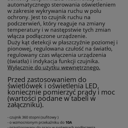
automatycznego sterowania oświetleniem
w zakresie wykrywania ruchu w polu
ochrony. Jest to czujnik ruchu na
podczerwień, który reaguje na zmiany
temperatury i w następstwie tych zmian
włącza podłączone urządzenie.
Duży kąt detekcji w płaszczyźnie poziomej i
pionowej, regulowana czułość na światło,
regulowany czas włączenia urządzenia
(światła) i indykacja funkcji czujnika.
Wyłącznie do użytku wewnętrznego.
Przed zastosowaniem do
świetlówek i oświetlenia LED,
koniecznie pomierzyć prądy i moc
(wartości podane w tabeli w
załączniku).
- czujnik 360 stopni (sufitowy )
- o wzmocnionym przekaźniku do
10A
- przystosowany do pracy w systemach podłączenia