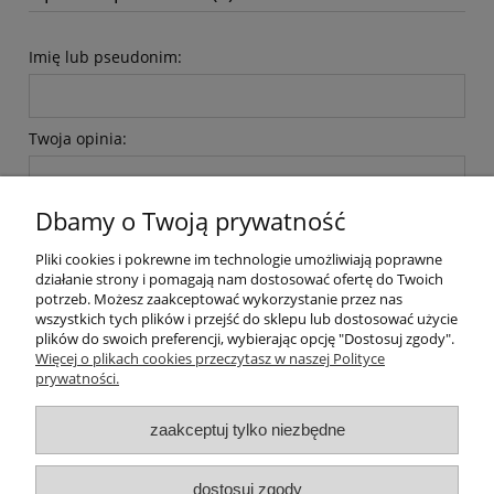
Imię lub pseudonim:
Twoja opinia:
Dbamy o Twoją prywatność
Pliki cookies i pokrewne im technologie umożliwiają poprawne
działanie strony i pomagają nam dostosować ofertę do Twoich
potrzeb. Możesz zaakceptować wykorzystanie przez nas
wyślij
wszystkich tych plików i przejść do sklepu lub dostosować użycie
plików do swoich preferencji, wybierając opcję "Dostosuj zgody".
Więcej o plikach cookies przeczytasz w naszej Polityce
prywatności.
O nas / kontakt
Koszt wysyłki
Inteligentny dom ( POCKET HOME )
zaakceptuj tylko niezbędne
Promocje i transport gratis
Automatyka NOVATEK
dostosuj zgody