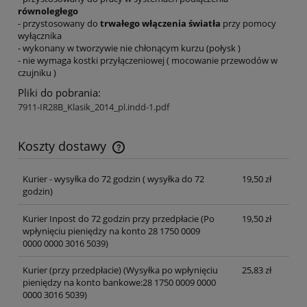
równoległego
- przystosowany do
trwałego włączenia światła
przy pomocy
wyłącznika
- wykonany w tworzywie nie chłonącym kurzu (połysk )
- nie wymaga kostki przyłączeniowej ( mocowanie przewodów w
czujniku )
Pliki do pobrania:
7911-IR28B_Klasik_2014_pl.indd-1.pdf
Koszty dostawy
Cena nie zawiera ewentualnych kosztów płatności
Kurier - wysyłka do 72 godzin
( wysyłka do 72
19,50 zł
godzin)
Kurier Inpost do 72 godzin przy przedpłacie
(Po
19,50 zł
wpłynięciu pieniędzy na konto 28 1750 0009
0000 0000 3016 5039)
Kurier (przy przedpłacie)
(Wysyłka po wpłynięciu
25,83 zł
pieniędzy na konto bankowe:28 1750 0009 0000
0000 3016 5039)