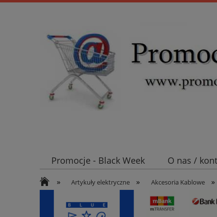
Promocje - Black Week
O nas / kon
»
»
»
Koszt wysyłki
Mufy i głowice SN E
Artykuły elektryczne
Akcesoria Kablowe