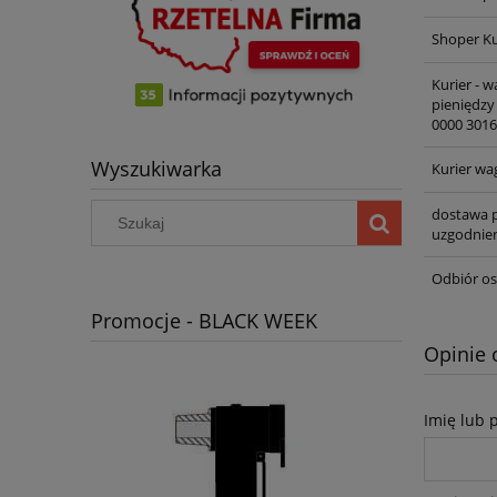
Shoper Ku
Kurier - 
pieniędzy
0000 3016
Wyszukiwarka
Kurier wa
dostawa p
uzgodnien
Odbiór os
Promocje - BLACK WEEK
Opinie 
Imię lub 