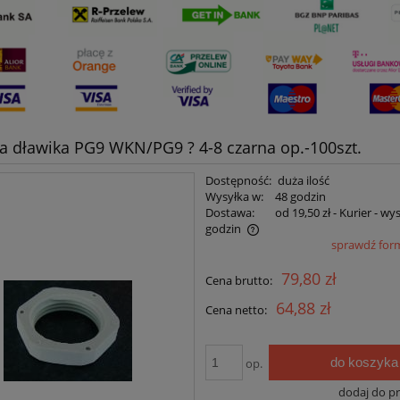
a dławika PG9 WKN/PG9 ? 4-8 czarna op.-100szt.
Dostępność:
duża ilość
Wysyłka w:
48 godzin
Dostawa:
od 19,50 zł
- Kurier - wy
godzin
sprawdź for
Cena nie zawiera ewentualnych kosztów
79,80 zł
Cena brutto:
płatności
64,88 zł
Cena netto:
do koszyka
op.
dodaj do p