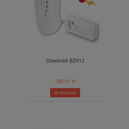
Dzwonek BZ912
190,11 zł
do koszyka