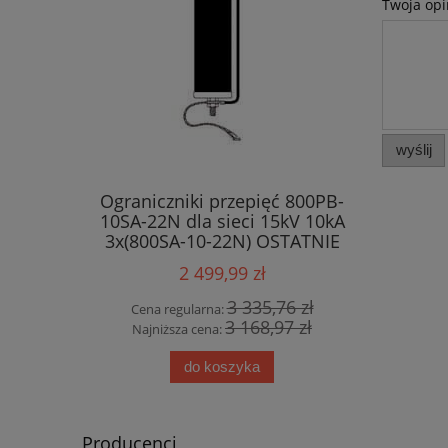
Twoja opi
wyślij
Ograniczniki przepięć 800PB-
10SA-22N dla sieci 15kV 10kA
3x(800SA-10-22N) OSTATNIE
SZTUKI !!!
2 499,99 zł
3 335,76 zł
Cena regularna:
3 168,97 zł
Najniższa cena:
do koszyka
Producenci