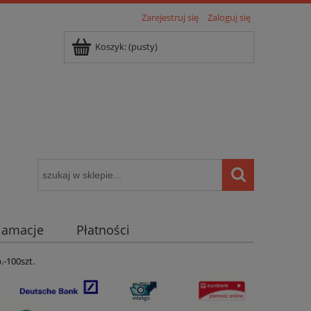
Zarejestruj się
Zaloguj się
Koszyk:
(pusty)
klamacje
Płatności
igentny dom ( POCKET HOME )
-100szt.