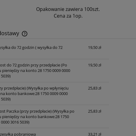
Opakowanie zawiera 100szt.
Cena za 1op.
 dostawy
ysyłka do 72 godzin
( wysyłka do 72
19,50 zł
Cena nie zawiera ewentualnych kosztów
płatności
post do 72 godzin przy przedpłacie
(Po
19,50 zł
u pieniędzy na konto 28 1750 0009 0000
 5039)
zy przedpłacie)
(Wysyłka po wpłynięciu
25,83 zł
 na konto bankowe:28 1750 0009 0000
 5039)
ost Paczka (przy przedpłacie)
(Wysyłka po
25,83 zł
u pieniędzy na konto bankowe:28 1750
 0000 3016 5039)
przesyłka pobraniowa
33,21 zł