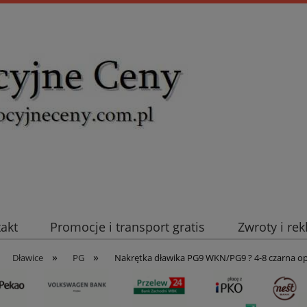
takt
Promocje i transport gratis
Zwroty i re
»
»
uromold Nexans
Automatyka NOVATEK
Intel
Dławice
PG
Nakrętka dławika PG9 WKN/PG9 ? 4-8 czarna op.