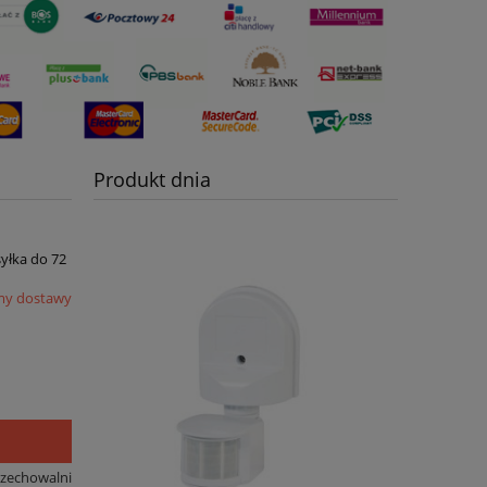
Produkt dnia
syłka do 72
my dostawy
rzechowalni