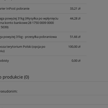
rier InPost pobranie
33,21 zł
waga powyżej 31kg
(Wysyłka po wpłynięciu
44,28 zł
 na konto bankowe:28 1750 0009 0000
 5039)
ga powyżej 31kg - przesyłka pobraniowa
51,66 zł
oza terytorium Polski (opcja po
100,00 zł
iu)
obisty
0,00 zł
o produkcie (0)
pseudonim: