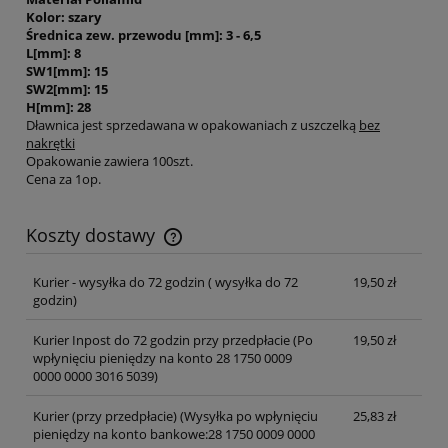
Kolor: szary
Średnica zew. przewodu [mm]: 3 - 6,5
L[mm]: 8
SW1[mm]: 15
SW2[mm]: 15
H[mm]: 28
Dławnica jest sprzedawana w opakowaniach z uszczelką
bez
nakrętki
Opakowanie zawiera 100szt.
Cena za 1op.
Koszty dostawy
Cena nie zawiera ewentualnych kosztów płatności
Kurier - wysyłka do 72 godzin
( wysyłka do 72
19,50 zł
godzin)
Kurier Inpost do 72 godzin przy przedpłacie
(Po
19,50 zł
wpłynięciu pieniędzy na konto 28 1750 0009
0000 0000 3016 5039)
Kurier (przy przedpłacie)
(Wysyłka po wpłynięciu
25,83 zł
pieniędzy na konto bankowe:28 1750 0009 0000