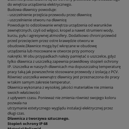
do wnętrza urządzenia elektrycznego.
Budowa dławnicy powoduje:
- uszczelnienie przejścia przewodu przez dławnicę
- uszczelnienie otworu na dławnicę
Powoduje to odizolowanie wnętrza urządzenia od warunków
zewnętrznych, czyli od wilgoci, kropel a nawet strumieni wody,
kurzu, pyłu i agresywnej atmosfery. Dodatkowo chroni przewód
przed przecięciem przez ostre krawędzie otworu w
obudowie.Dławnice mogą być wkręcane w obudowę
urządzenia lub mocowane w otworze przy pomocy
nakrętki. W obu przypadkach należy pamiętać o uszczelce, gdyż
tylko dławnica z uszczelką zapewnia prawidłowy stopień ochrony
IP. Uszczelka w naszych dławnicach ma dopuszczalną temperaturę
pracy taką jak powszechnie stosowane przewody z izolacją z PCV.
Również uszczelka wewnątrz dławnicy jest przeznaczona do pracy
w takim samym zakresie temperatur.
Dławnica wykonana z wysokiej, jakości materiałów nie zmienia
swoich właściwości
z upływem czasu. Ponieważ nie zmienia również swojego koloru
pozwala na
utrzymanie estetycznego wyglądu instalacji elektrycznej przez
długi czas.
Dławnica z tworzywa sztucznego.
Stopień ochrony IP 68
Materiał Poliamid