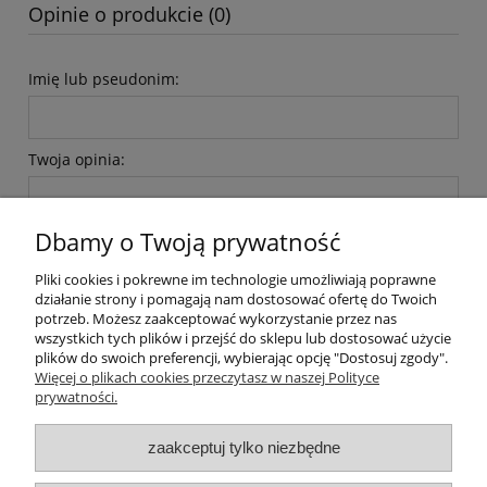
Opinie o produkcie (0)
Imię lub pseudonim:
Twoja opinia:
Dbamy o Twoją prywatność
Pliki cookies i pokrewne im technologie umożliwiają poprawne
działanie strony i pomagają nam dostosować ofertę do Twoich
wyślij
potrzeb. Możesz zaakceptować wykorzystanie przez nas
wszystkich tych plików i przejść do sklepu lub dostosować użycie
plików do swoich preferencji, wybierając opcję "Dostosuj zgody".
Więcej o plikach cookies przeczytasz w naszej Polityce
prywatności.
O nas / kontakt
Koszt wysyłki
Inteligentny dom ( POCKET HOME )
zaakceptuj tylko niezbędne
Promocje i transport gratis
Automatyka NOVATEK