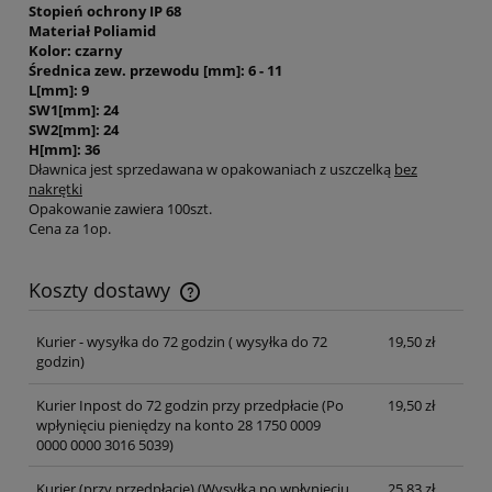
Stopień ochrony IP 68
Materiał Poliamid
Kolor: czarny
Średnica zew. przewodu [mm]: 6 - 11
L[mm]: 9
SW1[mm]: 24
SW2[mm]: 24
H[mm]: 36
Dławnica jest sprzedawana w opakowaniach z uszczelką
bez
nakrętki
Opakowanie zawiera 100szt.
Cena za 1op.
Koszty dostawy
Cena nie zawiera ewentualnych kosztów płatności
Kurier - wysyłka do 72 godzin
( wysyłka do 72
19,50 zł
godzin)
Kurier Inpost do 72 godzin przy przedpłacie
(Po
19,50 zł
wpłynięciu pieniędzy na konto 28 1750 0009
0000 0000 3016 5039)
Kurier (przy przedpłacie)
(Wysyłka po wpłynięciu
25,83 zł