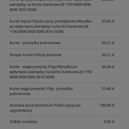
pieniędzy na konto bankowe:28 1750 0009 0000
0000 3016 5039)
Kurier inpost Paczka (przy przedpłacie)
(Wysyłka
25,83 zł
po wpłynięciu pieniędzy na konto bankowe:28
1750 0009 0000 0000 3016 5039)
Kurier - przesyłka pobraniowa
33,21 zł
Shoper Kurier InPost pobranie
33,21 zł
Kurier - waga powyżej 31kg
(Wysyłka po
44,28 zł
wpłynięciu pieniędzy na konto bankowe:28 1750
0009 0000 0000 3016 5039)
Kurier waga powyżej 31kg - przesyłka
51,66 zł
pobraniowa
dostawa poza terytorium Polski (opcja po
100,00 zł
uzgodnieniu)
Odbiór osobisty
0,00 zł