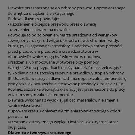
Dławnice przeznaczone są do ochrony przewodu wprowadzanego
do wnętrza urządzenia elektrycznego.
Budowa dławnicy powoduje:
- uszczelnienie przejścia przewodu przez dławnicę
- uszczelnienie otworu na dławnicę
Powoduje to odizolowanie wnętrza urządzenia od warunków
zewnętrznych, czyli od wilgoci, kropel a nawet strumieni wody,
kurzu, pyłu i agresywnej atmosfery. Dodatkowo chroni przewód
przed przecięciem przez ostre krawędzie otworu w
obudowie.Dławnice mogą być wkręcane w obudowę
urządzenia lub mocowane w otworze przy pomocy
nakrętki. W obu przypadkach należy pamiętać o uszczelce, gdyż
tylko dławnica z uszczelką zapewnia prawidłowy stopień ochrony
IP. Uszczelka w naszych dławnicach ma dopuszczalną temperaturę
pracy taką jak powszechnie stosowane przewody z izolacją z PCV.
Również uszczelka wewnątrz dławnicy jest przeznaczona do pracy
w takim samym zakresie temperatur.
Dławnica wykonana z wysokiej, jakości materiałów nie zmienia
swoich właściwości
z upływem czasu. Ponieważ nie zmienia również swojego koloru
pozwala na
utrzymanie estetycznego wyglądu instalacji elektrycznej przez
długi czas.
Dławnica z tworzywa sztucznego.