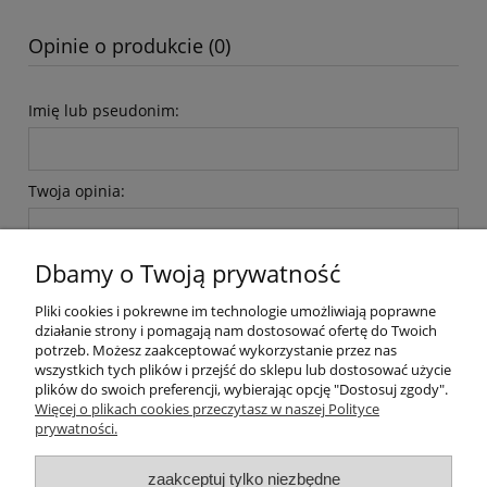
Opinie o produkcie (0)
Imię lub pseudonim:
Twoja opinia:
Dbamy o Twoją prywatność
Pliki cookies i pokrewne im technologie umożliwiają poprawne
działanie strony i pomagają nam dostosować ofertę do Twoich
wyślij
potrzeb. Możesz zaakceptować wykorzystanie przez nas
wszystkich tych plików i przejść do sklepu lub dostosować użycie
plików do swoich preferencji, wybierając opcję "Dostosuj zgody".
Więcej o plikach cookies przeczytasz w naszej Polityce
prywatności.
O nas / kontakt
Koszt wysyłki
Inteligentny dom ( POCKET HOME )
zaakceptuj tylko niezbędne